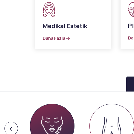
Pl
Medikal Estetik
Da
Daha Fazla