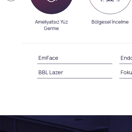
tiği
Ameliyatsız Yüz
Bölgesel İncelme
Germe
EmFace
Endo
BBL Lazer
Foku