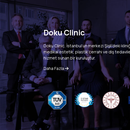
Saç
Alın
Doku Clinic
Doku Clinic, İstanbul’un merkezi Şişli’deki kliniği
Saç Ekimi
Saka
medikal estetik, plastik cerrahi ve diş tedavile
hizmet sunan bir kuruluştur.
Daha Fazla