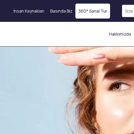
İnsan Kaynakları
Basında Biz
360° Sanal Tur
Hakkımızda
E
Ameliyatsız Yüz
Cilt Gençleştirme
atı
Germe
SVF Kök Hücre Tedavisi
Endolift
Botoks
Ultherapy
l
Magellan® Vampir
BBL Lazer
Tedavisi
Fokuslu Ultrason (HI-FU)
Eksozom Tedavisi
Altın İğne (Scarlet X)
)
PRP Tedavisi
İple Yüz Askılama
Profhilo
EmFace
Mezoterapi
Nem Aşısı
Dolgu Uygulamaları
Somon DNA
Dudak Dolgusu
Kolajen Aşısı