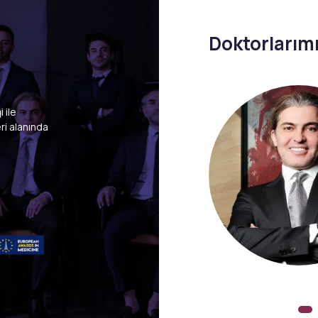
Doktorlarım
Kaş
Göz
Uzm. Dr. Hakan
Haydarlar
 ile
l Ekimi
Kaş Ekimi
ri alanında
Anestezi ve Reanimasyon Uzmanı
Uzm. Dr. Hakan Haydarlar Anestezi ve
Reanimasyon Uzmanı Tıp eğitimini
2012–2018 yılları arasında İstanbul
Üniversitesi Tıp Fakültesi’nde
tamamlamıştır. Mezuniyetinin ardından
Anesteziyoloji ve Reani..
Daha Fazla