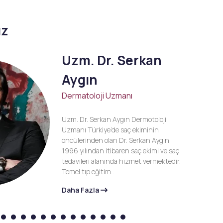
ız
Burun
Diş
Uzm. Dr. Serkan
Aygın
Saç Simülasyonu
Dermatoloji Uzmanı
Uzm. Dr. Serkan Aygın Dermotoloji
Uzmanı Türkiye’de saç ekiminin
öncülerinden olan Dr. Serkan Aygın,
1996 yılından itibaren saç ekimi ve saç
tedavileri alanında hizmet vermektedir.
Temel tıp eğitim..
Daha Fazla