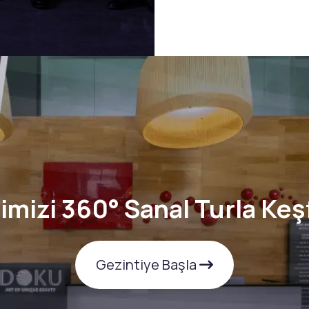
ğimizi 360° Sanal Turla Keş
Gezintiye Başla