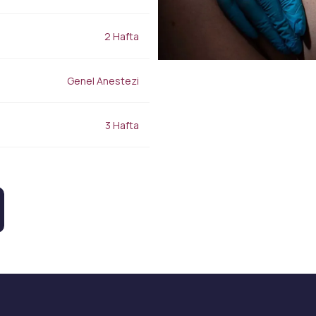
Burun Dolgusu
Gençlik İksiri
Yanak Dolgusu
Leke Tedavisi
2 Hafta
Alın Dolgusu
Sivilce – Akne Tedavisi
Göz Altı Işık Dolgusu
Baby Face Ultra
Çene Dolgusu (Jawline)
Kimyasal Peeling
Genel Anestezi
Akıllı Dolgu
Alloblast – Kök Hücre
NanoFat
Tedavisi (Fibroblast)
Cosmelan &
3 Hafta
Bölgesel İncelme
Dermamelan
Emtone
Otolog Kök Hücre
Emsculpt
Tedavisi
CoolSculpting – Soğuk
me
OxyGeneo Medikal Cilt
Lipoliz
r
Bakımı
Lipocel – Cool Sonic
El Vitamini
Çatlak Tedavisi
EmFusion
Lenf Drenaj Ödem
Profhilo
Tedavisi