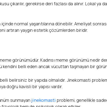
su çıkarılır, gerekirse deri fazlası da alınır. Lokal ya 
a içinde normal yaşantılarına dönebilir. Ameliyat sonrası
ni artıran yaygın estetik çözümlerden biridir.
sı meme görünümüdür. Kadınsı meme görünümü nedir der
ü kendini belli eden ancak vücuttan taşmayan bir görü
lli belirsiniz bir yapıda olmalıdır. Jinekomasti prob
ya doğru kavisli bir yapısı vardır.
görünüm sunmayan
jinekomasti
problemi, genellikle sade
fizyolojik hem de psikolojik olarak etkiler.