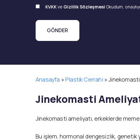
KVKK
ve
Gizlilik Sözleşmesi
Okudum, onaylıy
Anasayfa
»
Plastik Cerrahi
»
Jinekomasti
Jinekomasti Ameliyat
Jinekomasti ameliyatı, erkeklerde meme 
Bu işlem, hormonal dengesizlik, genetik y