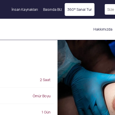
İnsan Kaynakları
Basında Biz
360° Sanal Tur
Hakkımızda
E
Ameliyatsız Yüz
Cilt Gençleştirme
atı
Germe
SVF Kök Hücre Tedavisi
Endolift
Botoks
Ultherapy
l
Magellan® Vampir
BBL Lazer
Tedavisi
Fokuslu Ultrason (HI-FU)
Eksozom Tedavisi
2 Saat
Altın İğne (Scarlet X)
)
PRP Tedavisi
İple Yüz Askılama
Profhilo
EmFace
Ömür Boyu
Mezoterapi
Nem Aşısı
Dolgu Uygulamaları
Somon DNA
Dudak Dolgusu
1 Gün
Kolajen Aşısı