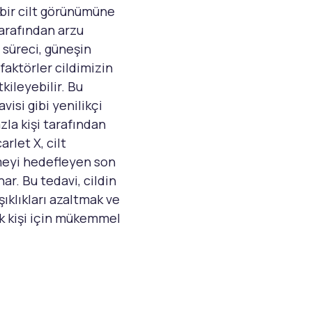
 bir cilt görünümüne
arafından arzu
 süreci, güneşin
 faktörler cildimizin
kileyebilir. Bu
visi gibi yenilikçi
la kişi tarafından
rlet X, cilt
meyi hedefleyen son
ar. Bu tedavi, cildin
ışıklıkları azaltmak ve
ok kişi için mükemmel