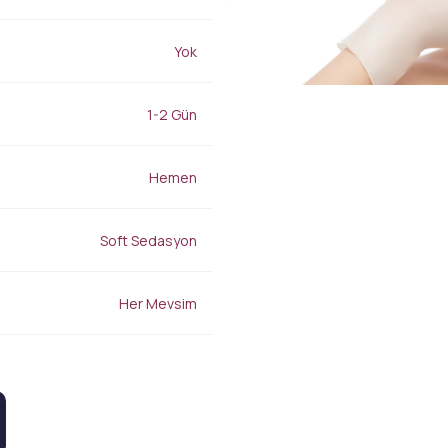
Burun Dolgusu
Gençlik İksiri
Yanak Dolgusu
Leke Tedavisi
Yok
Alın Dolgusu
Sivilce – Akne Tedavisi
Göz Altı Işık Dolgusu
Baby Face Ultra
Çene Dolgusu (Jawline)
Kimyasal Peeling
1-2 Gün
Akıllı Dolgu
Alloblast – Kök Hücre
NanoFat
Tedavisi (Fibroblast)
Cosmelan &
Hemen
Bölgesel İncelme
Dermamelan
Emtone
Otolog Kök Hücre
Emsculpt
Tedavisi
Soft Sedasyon
CoolSculpting – Soğuk
me
OxyGeneo Medikal Cilt
Lipoliz
r
Bakımı
Lipocel – Cool Sonic
El Vitamini
Her Mevsim
Çatlak Tedavisi
EmFusion
Lenf Drenaj Ödem
Profhilo
Tedavisi