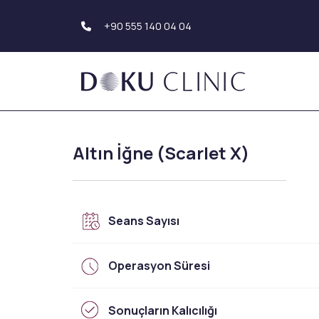
+90 555 140 04 04
Saç Tedavileri
Vücut Estetiği
Altın İğne (Scarlet X)
Saç Ekimi
Karın Germe Ameliy
Sakal Ekimi
(Abdominoplasti)
Kaş Ekimi
Üst Kol Estetiği (Ko
Saç Simülasyonu
Germe Ameliyatı)
Genital Estetik
Seans Sayısı
Diş Tedavileri
Popo Estetiği (BBL
Hollywood Smile
Diş İmplantı
Meme Estetiği
Operasyon Süresi
Diş Kaplama
Meme Büyütme
Diş Beyazlatma
Meme Küçültme
Sonuçların Kalıcılığı
Diş Dolgusu
Meme Dikleştirme