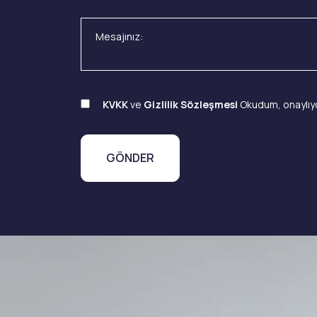
KVKK
ve
Gizlilik Sözleşmesi
Okudum, onaylıy