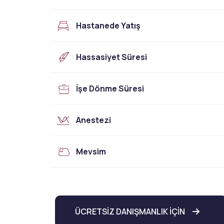
Jinekomasti
Yüz Estetiği
Hastanede Yatış
Yüz – Boyun Germe
Lazer Tedaviler
Göz Kapağı Estetiği
Fotona SP
Kulak Estetiği
Dynamis Nx Line
Hassasiyet Süresi
(Otoplasti)
Fraksiyonel Lazer
Bişektomi
ICON Lazer
Dudak Kaldırma
Lazer Epilasyon
İşe Dönme Süresi
Starwalker Lazer
Burun Estetiği
Red Touch
Rinoplasti
Plexr Lazer
Anestezi
Etnik Rinoplasti
Lazerle Dövme Sil
Septorinoplasti
Lazerle Kılcal Dama
Tip Rinoplasti
Tedavisi
Mevsim
Revizyon Rinoplasti
Femilift: Genital
Gençleşme
ÜCRETSİZ DANIŞMANLIK İÇİN