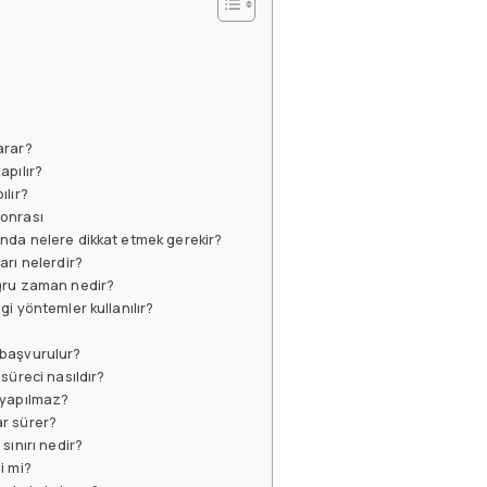
arar?
apılır?
ılır?
sonrası
nda nelere dikkat etmek gerekir?
rı nelerdir?
ğru zaman nedir?
i yöntemler kullanılır?
 başvurulur?
süreci nasıldır?
 yapılmaz?
r sürer?
sınırı nedir?
i mi?