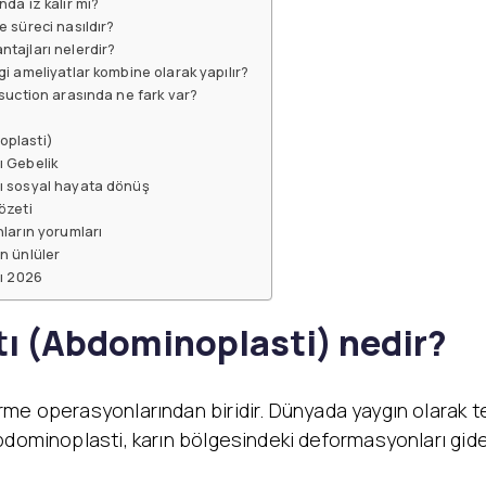
da iz kalır mı?
 süreci nasıldır?
tajları nelerdir?
i ameliyatlar kombine olarak yapılır?
suction arasında ne fark var?
oplasti)
ı Gebelik
ı sosyal hayata dönüş
özeti
ların yorumları
n ünlüler
rı 2026
ı (Abdominoplasti) nedir?
irme operasyonlarından biridir. Dünyada yaygın olarak t
bdominoplasti, karın bölgesindeki deformasyonları gider