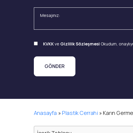
KVKK
ve
Gizlilik Sözleşmesi
Okudum, onaylıy
Anasayfa
»
Plastik Cerrahi
»
Karın Germe