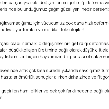
n bir parçasıysa kilo değişimlerinin getirdiği deformasyo
 içerisinde bulunduğumuz çağın güzel yanı nedir derseni
sağlayamadığımız için vücudumuz çok daha hızlı deform
meliyat yöntemleri ve medikal teknolojiler!
rçası olabilir ama kilo değişimlerinin getirdiği deforma
ar, düşük kollajen üretimine bağlı olarak düşük cilt elast
ydıklarımızın hiçbiri hayatımızın bir parçası olmak zoru
sayesinde artık çok kısa sürede yukarıda saydığımız 
 hastalar ömürlük sonuçlar alırken daha zinde ve fit gör
, geçirilen hamilelikler ve pek çok farklı nedene bağlı o
r.