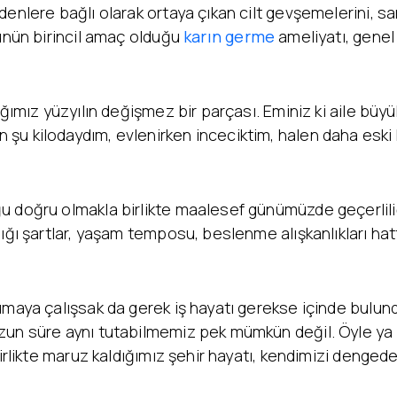
enlere bağlı olarak ortaya çıkan cilt gevşemelerini, sark
münün birincil amaç olduğu
karın germe
ameliyatı, genel
ığımız yüzyılın değişmez bir parçası. Eminiz ki aile büyü
u kilodaydım, evlenirken inceciktim, halen daha eski kı
 doğru olmakla birlikte maalesef günümüzde geçerliliğ
dığı şartlar, yaşam temposu, beslenme alışkanlıkları ha
rumaya çalışsak da gerek iş hayatı gerekse içinde bulu
zun süre aynı tutabilmemiz pek mümkün değil. Öyle ya 
birlikte maruz kaldığımız şehir hayatı, kendimizi denged