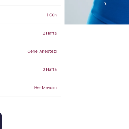
Burun Dolgusu
Gençlik İksiri
Yanak Dolgusu
Leke Tedavisi
1 Gün
Alın Dolgusu
Sivilce – Akne Tedavisi
Göz Altı Işık Dolgusu
Baby Face Ultra
Çene Dolgusu (Jawline)
Kimyasal Peeling
2 Hafta
Akıllı Dolgu
Alloblast – Kök Hücre
NanoFat
Tedavisi (Fibroblast)
Cosmelan &
Genel Anestezi
Bölgesel İncelme
Dermamelan
Emtone
Otolog Kök Hücre
Emsculpt
Tedavisi
2 Hafta
CoolSculpting – Soğuk
me
OxyGeneo Medikal Cilt
Lipoliz
r
Bakımı
Lipocel – Cool Sonic
El Vitamini
Her Mevsim
Çatlak Tedavisi
EmFusion
Lenf Drenaj Ödem
Profhilo
Tedavisi