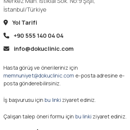
Merkez Mah. İstiklal Sok. No:9 Şişli,
İstanbul/Türkiye
Yol Tarifi
+90 555 140 04 04
info@dokuclinic.com
Hasta görüş ve önerileriniz için
memnuniyet@dokuclinic.com
e-posta adresine e-
posta gönderebilirsiniz.
İş başvurusu için
bu linki
ziyaret ediniz.
Çalışan talep öneri formu için
bu linki
ziyaret ediniz.