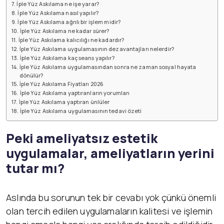
İple Yüz Askılama ne işe yarar?
İple Yüz Askılama nasıl yapılır?
İple Yüz Askılama ağrılı bir işlem midir?
İple Yüz Askılama ne kadar sürer?
İple Yüz Askılama kalıcılığı ne kadardır?
İple Yüz Askılama uygulamasının dezavantajları nelerdir?
İple Yüz Askılama kaç seans yapılır?
İple Yüz Askılama uygulamasından sonra ne zaman sosyal hayata
dönülür?
İple Yüz Askılama Fiyatları 2026
İple Yüz Askılama yaptıranların yorumları
İple Yüz Askılama yaptıran ünlüler
İple Yüz Askılama uygulamasının tedavi özeti
Peki ameliyatsız estetik
uygulamalar, ameliyatların yerini
tutar mı?
Aslında bu sorunun tek bir cevabı yok çünkü önemli
olan tercih edilen uygulamaların kalitesi ve işlemin