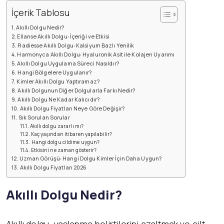
İçerik Tablosu
Akıllı Dolgu Nedir?
Ellanse Akıllı Dolgu: İçeriği ve Etkisi
Radiesse Akıllı Dolgu: Kalsiyum Bazlı Yenilik
Harmonyca Akıllı Dolgu: Hyaluronik Asit ile Kolajen Uyarımı
Akıllı Dolgu Uygulama Süreci Nasıldır?
Hangi Bölgelere Uygulanır?
Kimler Akıllı Dolgu Yaptıramaz?
Akıllı Dolgunun Diğer Dolgularla Farkı Nedir?
Akıllı Dolgu Ne Kadar Kalıcıdır?
Akıllı Dolgu Fiyatları Neye Göre Değişir?
Sık Sorulan Sorular
Akıllı dolgu zararlı mı?
Kaç yaşından itibaren yapılabilir?
Hangi dolgu cildime uygun?
Etkisini ne zaman gösterir?
Uzman Görüşü: Hangi Dolgu Kimler İçin Daha Uygun?
Akıllı Dolgu Fiyatları 2026
Akıllı Dolgu Nedir?