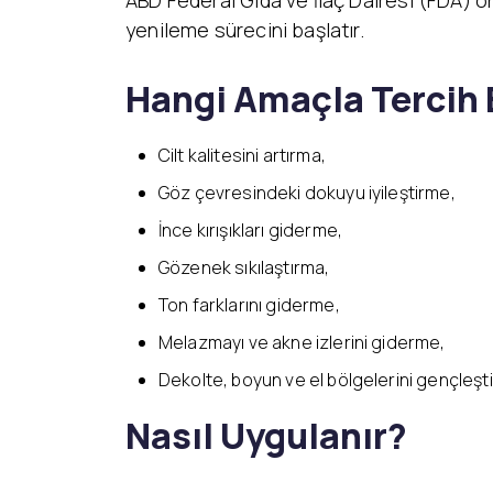
ABD Federal Gıda ve İlaç Dairesi (FDA) 
yenileme sürecini başlatır.
Hangi Amaçla Tercih E
Cilt kalitesini artırma,
Göz çevresindeki dokuyu iyileştirme,
İnce kırışıkları giderme,
Gözenek sıkılaştırma,
Ton farklarını giderme,
Melazmayı ve akne izlerini giderme,
Dekolte, boyun ve el bölgelerini gençleşt
Nasıl Uygulanır?