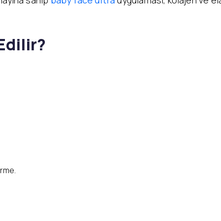
onayına sahip
baby face ultra
uygulaması, kolajen ve elas
dilir?
irme.