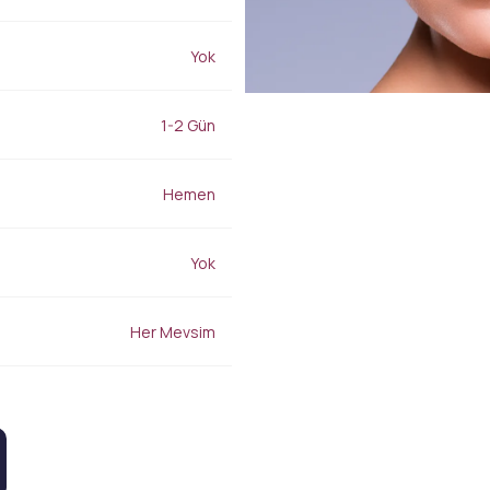
Burun Dolgusu
Gençlik İksiri
Yanak Dolgusu
Leke Tedavisi
Yok
Alın Dolgusu
Sivilce – Akne Tedavisi
Göz Altı Işık Dolgusu
Baby Face Ultra
Çene Dolgusu (Jawline)
Kimyasal Peeling
1-2 Gün
Akıllı Dolgu
Alloblast – Kök Hücre
NanoFat
Tedavisi (Fibroblast)
Cosmelan &
Hemen
Bölgesel İncelme
Dermamelan
Emtone
Otolog Kök Hücre
Emsculpt
Tedavisi
Yok
CoolSculpting – Soğuk
me
OxyGeneo Medikal Cilt
Lipoliz
r
Bakımı
Lipocel – Cool Sonic
El Vitamini
Her Mevsim
Çatlak Tedavisi
EmFusion
Lenf Drenaj Ödem
Profhilo
Tedavisi