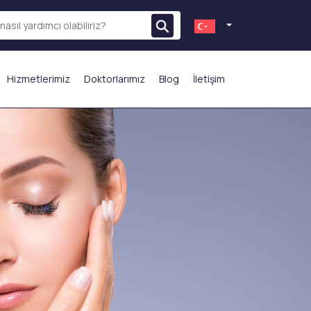
Hizmetlerimiz
Doktorlarımız
Blog
İletişim
N ÇOK TERCİH EDİLENLER