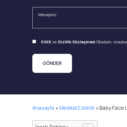
KVKK
ve
Gizlilik Sözleşmesi
Okudum, onaylıy
Anasayfa
»
Medikal Estetik
»
Baby Face U