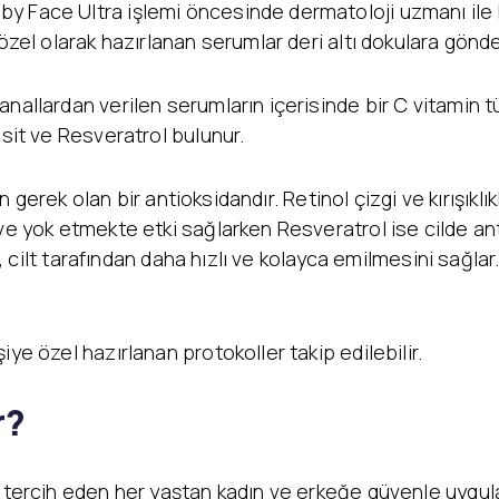
 Face Ultra işlemi öncesinde dermatoloji uzmanı ile kon
özel olarak hazırlanan serumlar deri altı dokulara gönder
nallardan verilen serumların içerisinde bir C vitamin tür
asit ve Resveratrol bulunur.
n gerek olan bir antioksidandır. Retinol çizgi ve kırışıklıklar
ve yok etmekte etki sağlarken Resveratrol ise cilde anti
si, cilt tarafından daha hızlı ve kolayca emilmesini sağla
ye özel hazırlanan protokoller takip edilebilir.
r?
i tercih eden her yaştan kadın ve erkeğe güvenle uygula