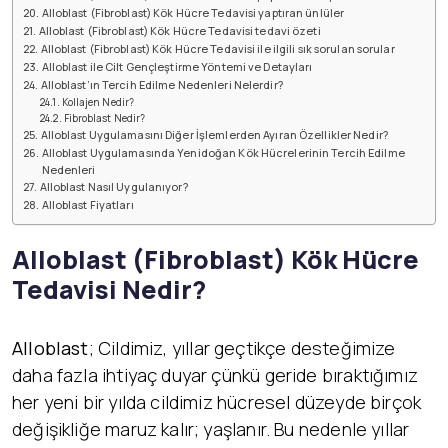
Alloblast (Fibroblast) Kök Hücre Tedavisi yaptıran ünlüler
Alloblast (Fibroblast) Kök Hücre Tedavisi tedavi özeti
Alloblast (Fibroblast) Kök Hücre Tedavisi ile ilgili sık sorulan sorular
Alloblast ile Cilt Gençleştirme Yöntemi ve Detayları
Alloblast’ın Tercih Edilme Nedenleri Nelerdir?
Kollajen Nedir?
Fibroblast Nedir?
Alloblast Uygulamasını Diğer İşlemlerden Ayıran Özellikler Nedir?
Alloblast Uygulamasında Yenidoğan Kök Hücrelerinin Tercih Edilme
Nedenleri
Alloblast Nasıl Uygulanıyor?
Alloblast Fiyatları
Alloblast (Fibroblast) K
ök Hücre
Tedavisi Nedir?
Alloblast
; Cildimiz, yıllar geçtikçe desteğimize
daha fazla ihtiyaç duyar çünkü geride bıraktığımız
her yeni bir yılda cildimiz hücresel düzeyde birçok
değişikliğe maruz kalır; yaşlanır. Bu nedenle yıllar