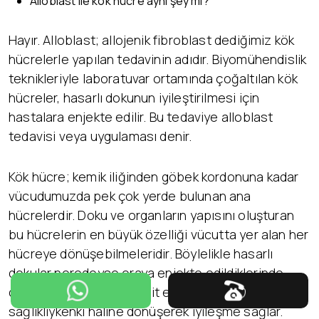
Alloblast ile kök hücre aynı şey mi?
Hayır. Alloblast; allojenik fibroblast dediğimiz kök
hücrelerle yapılan tedavinin adıdır. Biyomühendislik
teknikleriyle laboratuvar ortamında çoğaltılan kök
hücreler, hasarlı dokunun iyileştirilmesi için
hastalara enjekte edilir. Bu tedaviye alloblast
tedavisi veya uygulaması denir.
Kök hücre; kemik iliğinden göbek kordonuna kadar
vücudumuzda pek çok yerde bulunan ana
hücrelerdir. Doku ve organların yapısını oluşturan
bu hücrelerin en büyük özelliği vücutta yer alan her
hücreye dönüşebilmeleridir. Böylelikle hasarlı
dokular neredeyse oraya enjekte edildiklerinde
dokunun özelliklerini taklit eder ve hasarlı dokunun
sağlıklıykenki haline dönüşerek iyileşme sağlar.