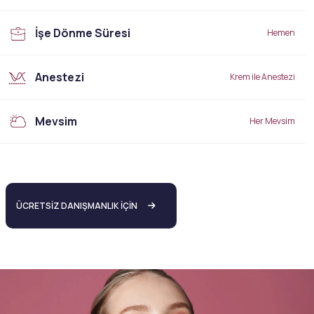
İşe Dönme Süresi
Hemen
Anestezi
Krem ile Anestezi
Mevsim
Her Mevsim
ÜCRETSİZ DANIŞMANLIK İÇİN