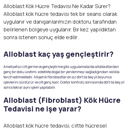
Alloblast Kök Hücre Tedavisi Ne Kadar Sürer?
Alloblast kök hücre tedavisi tek bir seans olarak
uygulanır ve danışanlarımızın doktoru tarafından
belirlenen bölgeye uygulanır. Bir kez yapıldıktan
sonra istenen sonuç elde edilir.
Alloblast kaç yaş gençleştirir?
Ameliyatsız cilt germe ve gençleştirme gibi uygulamalarda alloblastlardan
genç bir doku üretimi, estetikte doğal bir yenilenmeyi sağladığından sıklıkla
tercih edilmektedir. Allojenik fibroblastlar en az dört ila beş yıl boyunca
işlevlerini sürdürür ve cilt genç kalır. Doktor kontrolü sonrasında dört ila beş yıl
sonra tekrar aynı işlem yapılabilir.
Alloblast (Fibroblast) K
ök Hücre
Tedavisi ne işe yarar?
Alloblast kök hücre tedavisi, ciltte hücresel