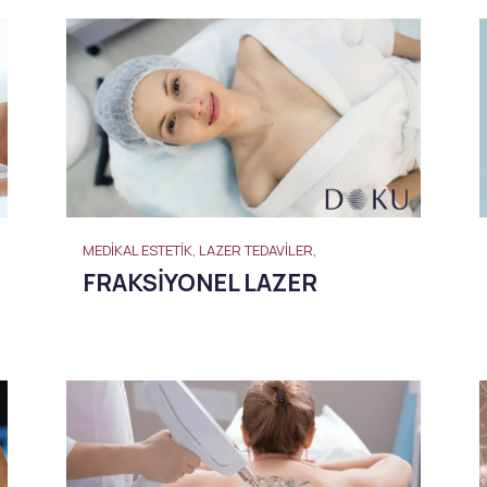
Burun Dolgusu
Gençlik İksiri
Yanak Dolgusu
Leke Tedavisi
Alın Dolgusu
Sivilce – Akne Tedavisi
Göz Altı Işık Dolgusu
Baby Face Ultra
Çene Dolgusu (Jawline)
Kimyasal Peeling
Akıllı Dolgu
Alloblast – Kök Hücre
NanoFat
Tedavisi (Fibroblast)
Cosmelan &
Bölgesel İncelme
Dermamelan
Emtone
Otolog Kök Hücre
Emsculpt
MEDIKAL ESTETIK, LAZER TEDAVILER,
Tedavisi
CoolSculpting – Soğuk
me
FRAKSIYONEL LAZER
OxyGeneo Medikal Cilt
Lipoliz
r
Bakımı
Lipocel – Cool Sonic
El Vitamini
Çatlak Tedavisi
EmFusion
Lenf Drenaj Ödem
Profhilo
Tedavisi