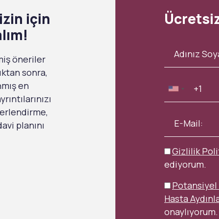
zin için
Ücretsi
alım!
miş öneriler
ıktan sonra,
anmış en
rıntılarınızı
ğerlendirme,
avi planını
Gizlilik Poli
ediyorum.
Potansiyel 
Hasta Aydınl
onaylıyorum.