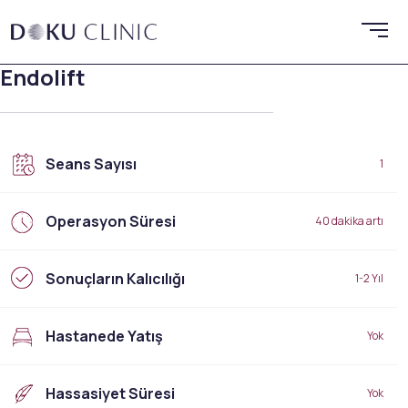
Endolift
Seans Sayısı
1
Operasyon Süresi
40 dakika artı
Sonuçların Kalıcılığı
1-2 Yıl
Hastanede Yatış
Yok
Hassasiyet Süresi
Yok