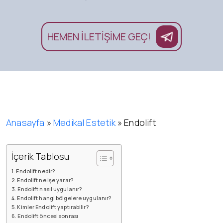
HEMEN İLETİŞİME GEÇ!
Anasayfa
»
Medikal Estetik
»
Endolift
İçerik Tablosu
Endolift nedir?
Endolift ne işe yarar?
Endolift nasıl uygulanır?
Endolift hangi bölgelere uygulanır?
Kimler Endolift yaptırabilir?
Endolift öncesi sonrası