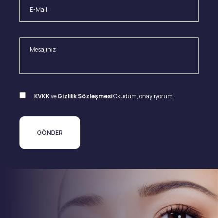
KVKK
ve
Gizlilik Sözleşmesi
Okudum, onaylıyorum.