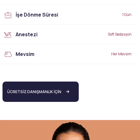
İşe Dönme Süresi
1 Gün
Anestezi
Soft Sedasyon
Mevsim
Her Mevsim
ÜCRETSİZ DANIŞMANLIK İÇİN