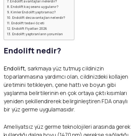
Endolift avantajları nelerdir?
Endolift kaç seans uygulanır?
Kimler Endolift yaptıramaz?
Endolift dezavantajları nelerdir?
Endolift tedavi özeti
Endolift Fiyatları 2026
Endolift yaptıranların yorumları
Endolift nedir?
Endolift,
sarkmaya yüz tutmuş cildinizin
toparlanmasına yardımcı olan, cildinizdeki kollajen
üretimini tetikleyen, çene hattı ve boyun gibi
yaşlanma belirtilerinin en çok ortaya çıktı kısımları
yeniden şekillendirerek belirginleştiren FDA onaylı
bir yüz germe uygulamasıdır.
Ameliyatsız yüz germe teknolojileri arasında gerek
kullandığı dalga boyu (1470 nm) gerekse sağladığı