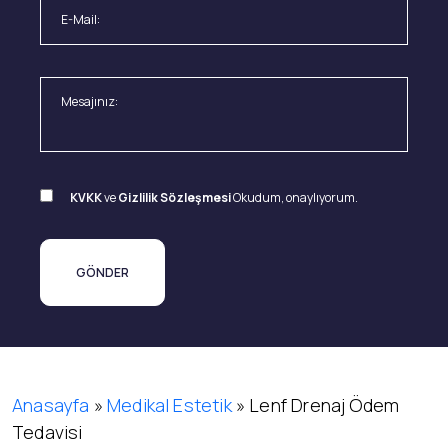
KVKK
ve
Gizlilik Sözleşmesi
Okudum, onaylıyorum.
Anasayfa
»
Medikal Estetik
»
Lenf Drenaj Ödem
Tedavisi