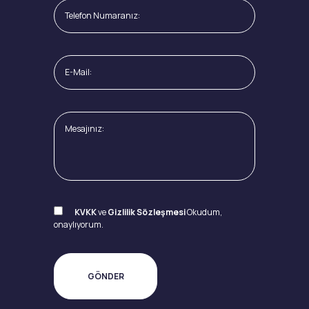
KVKK
ve
Gizlilik Sözleşmesi
Okudum,
onaylıyorum.