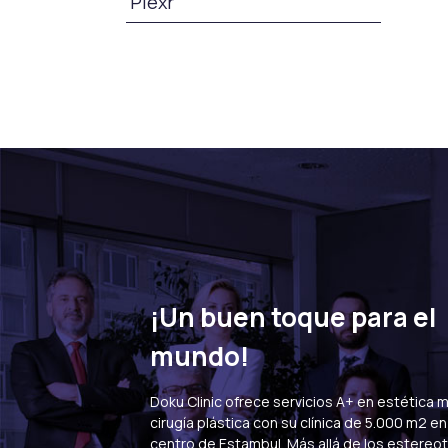
Plexr
s
Cabello
Frente
¡Un buen toque para el
mundo!
FUE suave
Zafi
Doku Clinic ofrece servicios A+ en estética 
cirugía plástica con su clínica de 5.000 m2 en Ş
Trasplante de barba
Tras
centro de Estambul. Más allá de los estereo