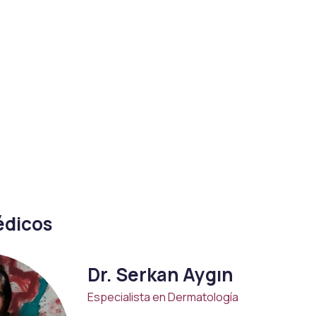
Nariz
Externo
édicos
Dr. Serkan Aygın
Trasplante capilar indoloro
Especialista en Dermatología
Mesoterapia