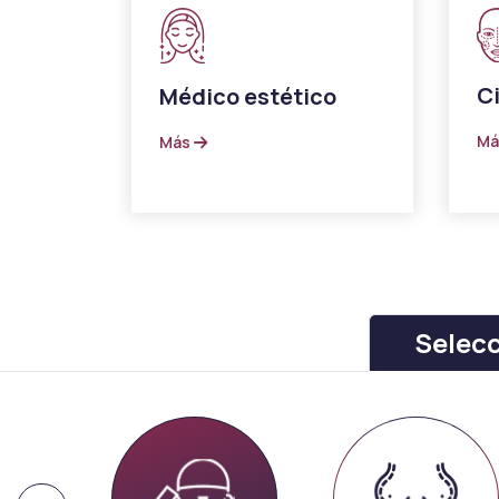
Ci
Médico estético
M
Más
Selec