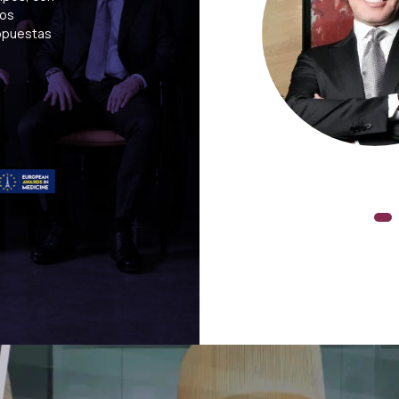
cos
Reanimación
blast
Terapia con células mad
ropuestas
autólogas
Dr. Hakan Haydarlar Especialista en
Anestesiología y Reanimación El Dr.
Hakan Haydarlar completó sus estudios
de Medicina en la Facultad de Medicina
de la Universidad de Estambul entre
2012 y 2018. ..
Más