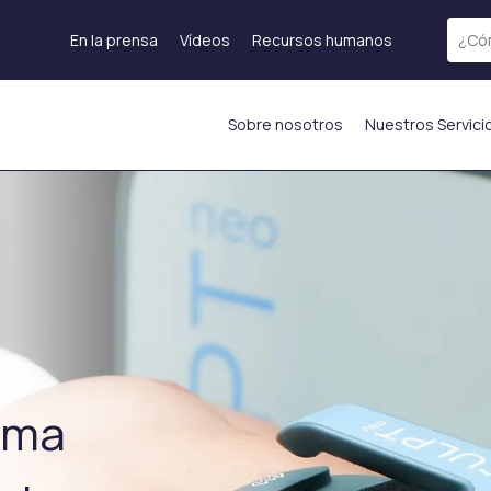
En la prensa
Vídeos
Recursos humanos
Sobre nosotros
Nuestros Servici
Tratamiento láser
Rejuvenecimiento de
Láser fraccional
la piel
Terapia de Exosomas
Láser ICON
Tratamiento PRP
)
Depilación láser
Mesoterapia
s
Láser Starwalker
Inyección de
Red Touch
hidratación%currentyear%
os
Eliminación de tatuajes
ADN de Salmón
con láser
enos
Inyecciones
Femilift:
rma
as
estimulantes de
Rejuvenecimiento
mas
colágeno
Genital
La inyección de