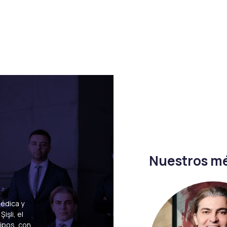
Cejas
Ojos
Nuestros m
Uzm. Dr. Hakan
ro FUE
Transplante capilar DHI
médica y
Haydarlar
işli, el
plante de cejas
Tratamiento PRP
tipos, con
Especialista en Anestesia y