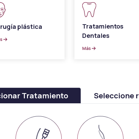
Lipocel
Tratamiento de estrías
Drenaje linfático Masaje
Terapéutico
Tratamientos
rugía plástica
Dentales
ás
Más
cionar Tratamiento
Seleccione 