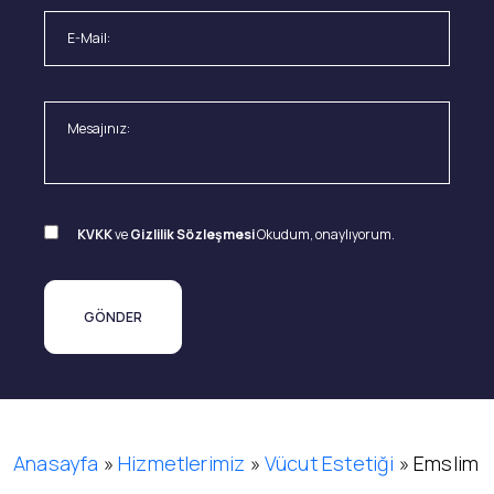
KVKK
ve
Gizlilik Sözleşmesi
Okudum, onaylıyorum.
Anasayfa
»
Hizmetlerimiz
»
Vücut Estetiği
»
Emslim