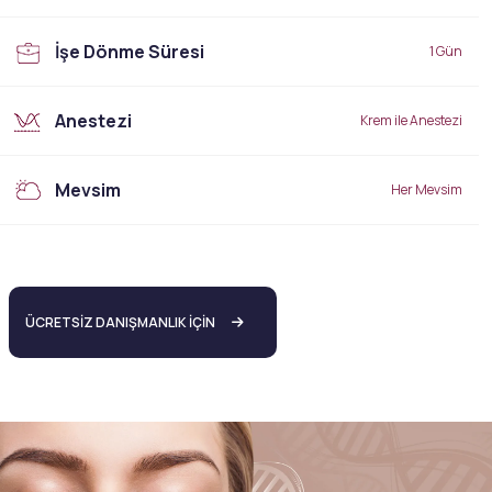
İşe Dönme Süresi
1 Gün
Anestezi
Krem ile Anestezi
Mevsim
Her Mevsim
ÜCRETSİZ DANIŞMANLIK İÇİN