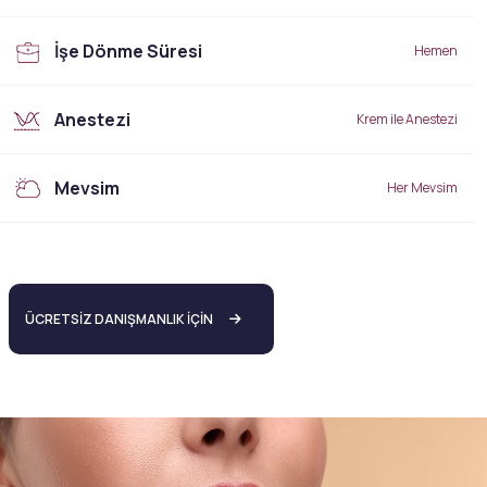
İşe Dönme Süresi
Hemen
Anestezi
Krem ile Anestezi
Mevsim
Her Mevsim
ÜCRETSİZ DANIŞMANLIK İÇİN