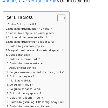
Anasayfa
»
Medikal Estetik
»
Dudak Dolgusu
İçerik Tablosu
Dudak Dolgusu Nedir?
Dudak dolgusu fiyatları ne kadar?
1 cc dudak dolgusu ne kadar gider?
1 ml dudak dolgusu yeterli mi?
Dudak dolgusu ömrü ne kadar sürer?
Dudak dolgusu nasıl yapılır?
Dolgu öncesi nelere dikkat etmek gerekir?
Dudak anatomisi
Dudak şekilleri nelerdir?
Dudak dolgusu avantajları
Dolgu öncesi-sonrası
Dolgu sonrası nelere dikkat etmek gerekir?
Dolgu ne işe yarar?
Buraya dikkat!
Dolgu ağrılı mıdır?
Dolgu ne kadar kalıcıdır?
Dolgu kimlere yapılmaz?
Dolgu için yaş sınırı nedir?
Dudak dolgusu Sağlık Bakanlığı onaylı mı?
Dudak dolgusu dezavantajları