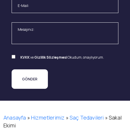
KVKK
ve
Gizlilik Sözleşmesi
Okudum, onaylıyorum.
Anasayfa
»
Hizmetlerimiz
»
Saç Tedavileri
»
Sakal
Ekimi