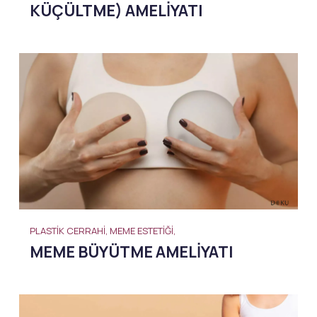
KÜÇÜLTME) AMELIYATI
PLASTIK CERRAHI, MEME ESTETIĞI,
MEME BÜYÜTME AMELIYATI