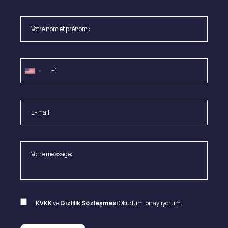
KVKK
ve
Gizlilik Sözleşmesi
Okudum, onaylıyorum.