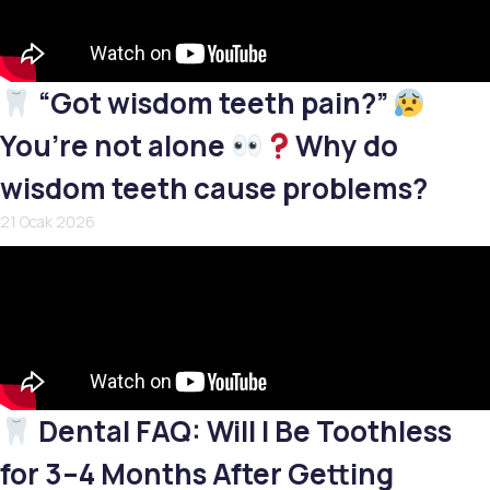
“Got wisdom teeth pain?”
You’re not alone
Why do
wisdom teeth cause problems?
21 Ocak 2026
Dental FAQ: Will I Be Toothless
for 3–4 Months After Getting