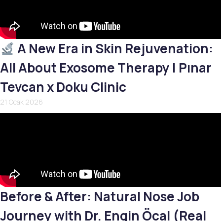
A New Era in Skin Rejuvenation:
All About Exosome Therapy | Pınar
Tevcan x Doku Clinic
21 Ocak 2026
Before & After: Natural Nose Job
Journey with Dr. Engin Öcal (Real