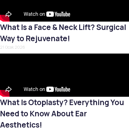
What Is a Face & Neck Lift? Surgical
Way to Rejuvenate!
21 Ocak 2026
What Is Otoplasty? Everything You
Need to Know About Ear
Aesthetics!