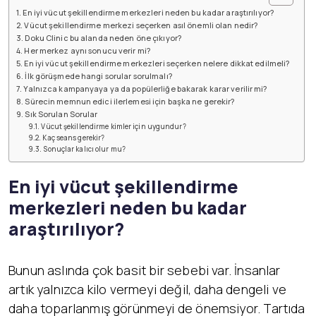
En iyi vücut şekillendirme merkezleri neden bu kadar araştırılıyor?
Vücut şekillendirme merkezi seçerken asıl önemli olan nedir?
Doku Clinic bu alanda neden öne çıkıyor?
Her merkez aynı sonucu verir mi?
En iyi vücut şekillendirme merkezleri seçerken nelere dikkat edilmeli?
İlk görüşmede hangi sorular sorulmalı?
Yalnızca kampanyaya ya da popülerliğe bakarak karar verilir mi?
Sürecin memnun edici ilerlemesi için başka ne gerekir?
Sık Sorulan Sorular
Vücut şekillendirme kimler için uygundur?
Kaç seans gerekir?
Sonuçlar kalıcı olur mu?
En iyi vücut şekillendirme
merkezleri neden bu kadar
araştırılıyor?
Bunun aslında çok basit bir sebebi var. İnsanlar
artık yalnızca kilo vermeyi değil, daha dengeli ve
daha toparlanmış görünmeyi de önemsiyor. Tartıda