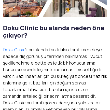
Doku Clinic bu alanda neden öne
çıkıyor?
Doku Clinic
’i bu alanda farklı kılan taraf, meseleye
sadece dış görünüş üzerinden bakmaması. Vücut
şekillendirme elbette estetik bir konudur ama
bunun arkasında kişinin kendini nasıl hissettiği de
vardır. Bazı insanlar için bu süreç yaz öncesi hazırlık
anlamına gelir, bazıları için doğum sonrası
toparlanma ihtiyacıdır, bazıları içinse uzun
zamandır ertelediği bir adımı atma cesaretidir.
Doku Clinic bu tarafı gören, danışana yalnızca bir
işlem planı sunmakla yetinmeyen bir yaklaşıma