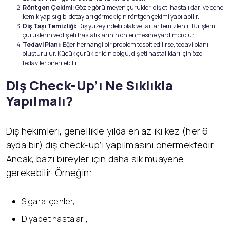
Röntgen Çekimi:
Gözle görülmeyen çürükler, diş eti hastalıkları ve çene
kemik yapısı gibi detayları görmek için röntgen çekimi yapılabilir.
Diş Taşı Temizliği:
Diş yüzeyindeki plak ve tartar temizlenir. Bu işlem,
çürüklerin ve diş eti hastalıklarının önlenmesine yardımcı olur.
Tedavi Planı:
Eğer herhangi bir problem tespit edilirse, tedavi planı
oluşturulur. Küçük çürükler için dolgu, diş eti hastalıkları için özel
tedaviler önerilebilir.
Diş Check-Up’ı Ne Sıklıkla
Yapılmalı?
Diş hekimleri, genellikle yılda en az iki kez (her 6
ayda bir) diş check-up’ı yapılmasını önermektedir.
Ancak, bazı bireyler için daha sık muayene
gerekebilir. Örneğin:
Sigara içenler,
Diyabet hastaları,