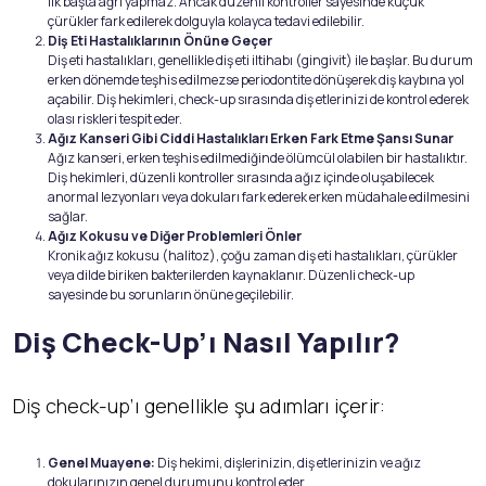
ilk başta ağrı yapmaz. Ancak düzenli kontroller sayesinde küçük
çürükler fark edilerek dolguyla kolayca tedavi edilebilir.
Diş Eti Hastalıklarının Önüne Geçer
Diş eti hastalıkları, genellikle diş eti iltihabı (gingivit) ile başlar. Bu durum
erken dönemde teşhis edilmezse periodontite dönüşerek diş kaybına yol
açabilir. Diş hekimleri, check-up sırasında diş etlerinizi de kontrol ederek
olası riskleri tespit eder.
Ağız Kanseri Gibi Ciddi Hastalıkları Erken Fark Etme Şansı Sunar
Ağız kanseri, erken teşhis edilmediğinde ölümcül olabilen bir hastalıktır.
Diş hekimleri, düzenli kontroller sırasında ağız içinde oluşabilecek
anormal lezyonları veya dokuları fark ederek erken müdahale edilmesini
sağlar.
Ağız Kokusu ve Diğer Problemleri Önler
Kronik ağız kokusu (halitoz), çoğu zaman diş eti hastalıkları, çürükler
veya dilde biriken bakterilerden kaynaklanır. Düzenli check-up
sayesinde bu sorunların önüne geçilebilir.
Diş Check-Up’ı Nasıl Yapılır?
Diş check-up’ı genellikle şu adımları içerir:
Genel Muayene:
Diş hekimi, dişlerinizin, diş etlerinizin ve ağız
dokularınızın genel durumunu kontrol eder.