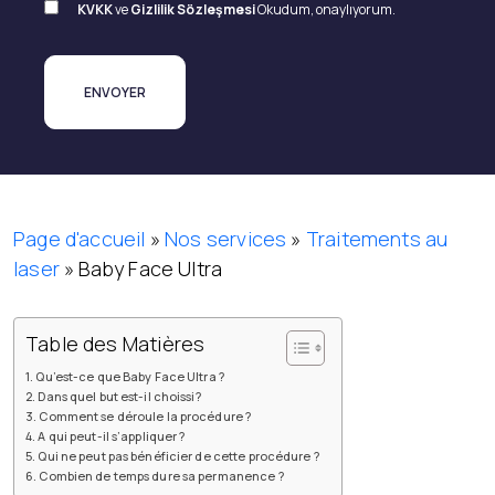
KVKK
ve
Gizlilik Sözleşmesi
Okudum, onaylıyorum.
Page d'accueil
»
Nos services
»
Traitements au
laser
»
Baby Face Ultra
Table des Matières
Qu’est-ce que Baby Face Ultra ?
Dans quel but est-il choissi?
Comment se déroule la procédure ?
A qui peut-il s’appliquer ?
Qui ne peut pas bénéficier de cette procédure ?
Combien de temps dure sa permanence ?