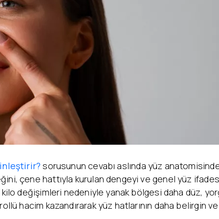
Yanak Dolgusu
Leke Tedavisi
Alın Dolgusu
Sivilce – Akne Tedavisi
Göz Altı Işık Dolgusu
Baby Face Ultra
Çene Dolgusu (Jawline)
Kimyasal Peeling
Akıllı Dolgu
Alloblast – Kök Hücre
NanoFat
Tedavisi (Fibroblast)
Cosmelan &
Bölgesel İncelme
Dermamelan
Emtone
Otolog Kök Hücre
Emsculpt
Tedavisi
CoolSculpting – Soğuk
me
OxyGeneo Medikal Cilt
Lipoliz
r
Bakımı
Lipocel – Cool Sonic
El Vitamini
Çatlak Tedavisi
EmFusion
Lenf Drenaj Ödem
Profhilo
inleştirir?
sorusunun cevabı aslında yüz anatomisinde s
Tedavisi
ini, çene hattıyla kurulan dengeyi ve genel yüz ifade
a kilo değişimleri nedeniyle yanak bölgesi daha düz, y
trollü hacim kazandırarak yüz hatlarının daha belirgin 