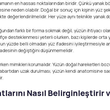
manın en hassas noktalarından biridir. Çünkü yanak b
ne neden olabilir. Doğal bir sonuç için kişinin yüz şekli
te değerlendirilmelidir. Her yüze aynı teknikle yanak d
undan farklı bir forma sokmak değil, yüzün ihtiyacı ola
fifçe desteklenmesi yeterli olurken, bazı kişilerde orta
un yüzde belli olmadan yüz ifadesini iyileştirmesiyle an
fadesinin değiştiğini düşünmemelidir.
rirken mimikleri korumalıdır. Yüzün doğal hareketleri b
abartıdan uzak durulması, yüzün kendi anatomisine sa
r.
arını Nasıl Belirginleştirir v