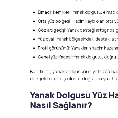
Elmacık kemikleri:
Yanak dolgusu, elmacık k
Orta yüz bölgesi:
Hacim kaybı olan orta y
Göz altı geçişi:
Yanak desteği arttığında gö
Yüz ovali:
Yanak bölgesindeki destek, alt 
Profil görünümü:
Yanakların hacim kazanma
Genel yüz ifadesi:
Yanak dolgusu, doğru u
Bu etkiler, yanak dolgusunun yalnızca hac
dengeli bir geçiş oluşturduğu için yüz hatl
Yanak Dolgusu Yüz Hat
Nasıl Sağlanır?