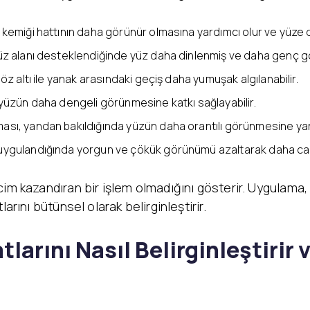
emiği hattının daha görünür olmasına yardımcı olur ve yüze dah
üz alanı desteklendiğinde yüz daha dinlenmiş ve daha genç gö
z altı ile yanak arasındaki geçiş daha yumuşak algılanabilir.
yüzün daha dengeli görünmesine katkı sağlayabilir.
sı, yandan bakıldığında yüzün daha orantılı görünmesine yardı
ygulandığında yorgun ve çökük görünümü azaltarak daha canlı b
im kazandıran bir işlem olmadığını gösterir. Uygulama, 
arını bütünsel olarak belirginleştirir.
larını Nasıl Belirginleştiri