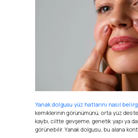
Yüz Estetiği
Yüz – Boyun Germe
Lazer Tedaviler
Göz Kapağı Estetiği
Fotona SP
Kulak Estetiği
Dynamis Nx Line
(Otoplasti)
Fraksiyonel Lazer
Bişektomi
ICON Lazer
Dudak Kaldırma
Lazer Epilasyon
Starwalker Lazer
Burun Estetiği
Red Touch
Rinoplasti
Plexr Lazer
Etnik Rinoplasti
Lazerle Dövme Sil
Septorinoplasti
Lazerle Kılcal Dama
Tip Rinoplasti
Tedavisi
Revizyon Rinoplasti
Femilift: Genital
Gençleşme
Yanak dolgusu yüz hatlarını nasıl belirg
kemiklerinin görünümünü, orta yüz desteğ
kaybı, ciltte gevşeme, genetik yapı ya d
görünebilir. Yanak dolgusu, bu alana kon