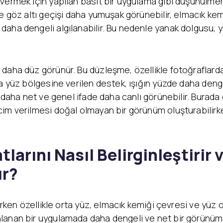
vermek için yapılan basit bir uygulama gibi düşünülmeme
 göz altı geçişi daha yumuşak görünebilir, elmacık kemik
daha dengeli algılanabilir. Bu nedenle yanak dolgusu,
daha düz görünür. Bu düzleşme, özellikle fotoğraflarda
ta yüz bölgesine verilen destek, ışığın yüzde daha deng
li daha net ve genel ifade daha canlı görünebilir. Bura
cim verilmesi doğal olmayan bir görünüm oluşturabilir
larını Nasıl Belirginleştirir 
ır?
rken özellikle orta yüz, elmacık kemiği çevresi ve yüz oval
anan bir uygulamada daha dengeli ve net bir görünüm e