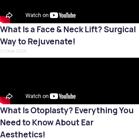
What Is a Face & Neck Lift? Surgical
Way to Rejuvenate!
21 Ocak 2026
What Is Otoplasty? Everything You
Need to Know About Ear
Aesthetics!