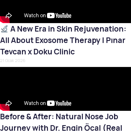
A New Era in Skin Rejuvenation:
All About Exosome Therapy | Pınar
Tevcan x Doku Clinic
21 Ocak 2026
Before & After: Natural Nose Job
Journey with Dr. Engin Öcal (Real