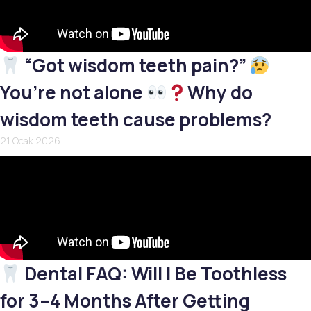
“Got wisdom teeth pain?”
You’re not alone
Why do
wisdom teeth cause problems?
21 Ocak 2026
Dental FAQ: Will I Be Toothless
for 3–4 Months After Getting