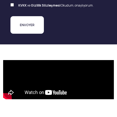
KVKK
ve
Gizlilik Sözleşmesi
Okudum, onaylıyorum.