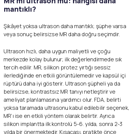
MR mı ultrason mu: hangisi daha
mantıklı?
Şikâyet yoksa ultrason daha mantıklı; şüphe varsa
veya sonuç belirsizse MR daha doğru seçimdir.
Ultrason hızlı, daha uygun maliyetli ve çoğu
merkezde kolay bulunur; ilk değerlendirmede sık
tercih edilir. MR, silikon protez yırtığı sessiz
ilerlediğinde en etkili görüntülemedir ve kapsül içi
rüptürü daha iyi gösterir. Ultrason şüpheli ya da
belirsizse, kontrastsız MR tanıyı netleştirir ve
ameliyat planlamasına yardımcı olur. FDA, belirti
yoksa taramada ultrasonu kabul edilebilir seçenek,
MR’ı ise en etkili yöntem olarak belirtir. Ayrıca
silikon implantta ilk kontrolü 5-6. yılda, sonra 2-3
yılda bir önermektedir. Kısacası, pratikte önce