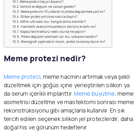
Meme protezi kaç yıl dayanır?
Kontrol ve değişim ne zaman gerekir?
Meme protezini 10 yılda bir mutlaka değiştirmek şart mı?
Silikon protez yırtılırsa nasıl anlaşılır?
MR mı ultrason mu: hangisi daha mantıklı?
Hamilelik ve emzirme protezin ömrünü kısaltır mı?
Kapsül kontraktürü nedir, olursa ne yapılır?
Protez değişimi ameliyatı zor mu, iyileşme nasıldır?
Mamografi yaptırabilir miyim, protez taramayı bozar mı?
Meme protezi nedir?
Meme protezi
, meme hacmini artırmak veya şekli
düzeltmek için göğüs içine yerleştirilen silikon ya
da serum içerikli implanttır.
Meme büyütme
, meme
asimetrisi düzeltme ve mastektomi sonrası meme
rekonstrüksiyonu gibi amaçlarla kullanılır. En sık
tercih edilen seçenek silikon jel protezlerdir; daha
doğal his ve görünüm hedeflenir.