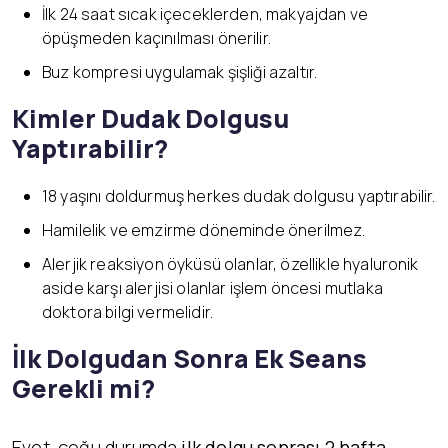
İlk 24 saat sıcak içeceklerden, makyajdan ve
öpüşmeden kaçınılması önerilir.
Buz kompresi uygulamak şişliği azaltır.
Kimler Dudak Dolgusu
Yaptırabilir?
18 yaşını doldurmuş herkes dudak dolgusu yaptırabilir.
Hamilelik ve emzirme döneminde önerilmez.
Alerjik reaksiyon öyküsü olanlar, özellikle hyaluronik
aside karşı alerjisi olanlar işlem öncesi mutlaka
doktora bilgi vermelidir.
İlk Dolgudan Sonra Ek Seans
Gerekli mi?
Evet, çoğu durumda
ilk dolgu sonrası 2 hafta