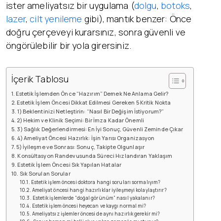
ister ameliyatsız bir uygulama (
dolgu
,
botoks
,
lazer
,
cilt yenileme
gibi), mantık benzer: Önce
doğru çerçeveyi kurarsınız, sonra güvenli ve
öngörülebilir bir yola girersiniz.
İçerik Tablosu
Estetik İşlemden Önce “Hazırım” Demek Ne Anlama Gelir?
Estetik İşlem Öncesi Dikkat Edilmesi Gereken 5 Kritik Nokta
1) Beklentinizi Netleştirin: “Nasıl Bir Değişim İstiyorum?”
2) Hekim ve Klinik Seçimi: Bir İmza Kadar Önemli
3) Sağlık Değerlendirmesi: En İyi Sonuç, Güvenli Zeminde Çıkar
4) Ameliyat Öncesi Hazırlık: İşin Yarısı Organizasyon
5) İyileşme ve Sonrası: Sonuç, Takipte Olgunlaşır
Konsültasyon Randevusunda Süreci Hızlandıran Yaklaşım
Estetik İşlem Öncesi Sık Yapılan Hatalar
Sık Sorulan Sorular
Estetik işlem öncesi doktora hangi soruları sormalıyım?
Ameliyat öncesi hangi hazırlıklar iyileşmeyi kolaylaştırır?
Estetik işlemlerde “doğal görünüm” nasıl yakalanır?
Estetik işlem öncesi heyecan ve kaygı normal mi?
Ameliyatsız işlemler öncesi de aynı hazırlık gerekir mi?