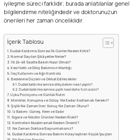
iyileşme süreci farklıdır; burada anlatılanlar genel
bilgilendirme niteliğindedir ve doktorunuzun
önerileri her zaman önceliklidir.
İçerik Tablosu
Dudak Kaldırma Sonrası İlk Günler Neden Kritik?
Normal Sayılan Şikâyetler Neler?
İlk 24–48 Saatte Bakım Nasıl Olmalı?
Kesi Hattı ve Dikiş Bakımının Mantığı
İlaç Kullanımı ve Ağrı Kontrolü
Beslenme Düzeni ve Dikkat Edilecekler
Dudak kaldırma sonrası dikiş bakımı nasıl yapılır?
Dudak kaldırma sonrası şişlik nasıl daha hızlı azalır?
Uyku Pozisyonu ve Günlük Rutin
Mimikler, Konuşma ve Gülüş: Ne Kadar Kısıtlamak Gerekir?
Şişlik Ne Zaman İner, Sonuç Ne Zaman Oturur?
İz Bakımı: Güneş, Nem ve Sabır
Sigara ve Nikotin Ürünleri Neden Riskli?
Kontrolleri Aksatmamak Neden Önemli?
Ne Zaman Doktora Başvurmalısınız?
Dudak Kaldırma Sonrası Bakımı Kolaylaştıran Küçük İpuçları
Sık Sorulan Sorular