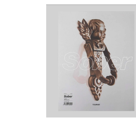
Yüz Estetiği
Yüz – Boyun Germe
Lazer Tedaviler
Göz Kapağı Estetiği
Fotona SP
Kulak Estetiği
Dynamis Nx Line
(Otoplasti)
Fraksiyonel Lazer
Bişektomi
ICON Lazer
Dudak Kaldırma
Lazer Epilasyon
Starwalker Lazer
Burun Estetiği
Red Touch
Rinoplasti
Plexr Lazer
Etnik Rinoplasti
Lazerle Dövme Sil
Septorinoplasti
Lazerle Kılcal Dama
Tip Rinoplasti
Tedavisi
Revizyon Rinoplasti
Femilift: Genital
Gençleşme