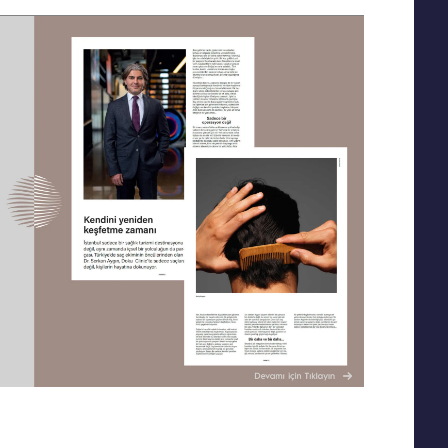
Yanak Dolgusu
Leke Tedavisi
Alın Dolgusu
Sivilce – Akne Tedavisi
Göz Altı Işık Dolgusu
Baby Face Ultra
Çene Dolgusu (Jawline)
Kimyasal Peeling
Akıllı Dolgu
Alloblast – Kök Hücre
NanoFat
Tedavisi (Fibroblast)
Cosmelan &
Bölgesel İncelme
Dermamelan
Emtone
Otolog Kök Hücre
Emsculpt
Tedavisi
CoolSculpting – Soğuk
me
OxyGeneo Medikal Cilt
Lipoliz
r
Bakımı
Lipocel – Cool Sonic
El Vitamini
Çatlak Tedavisi
EmFusion
Lenf Drenaj Ödem
Profhilo
Tedavisi