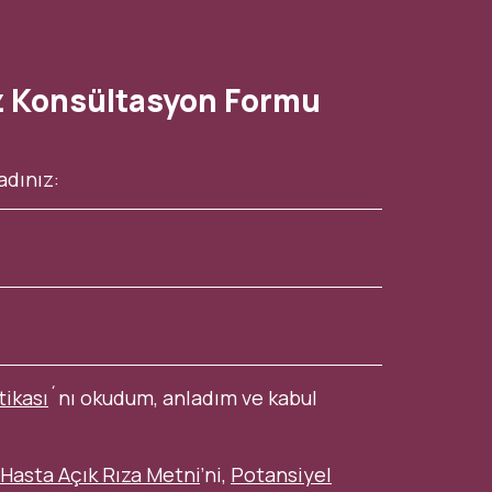
z Konsültasyon Formu
tikası
´nı okudum, anladım ve kabul
Hasta Açık Rıza Metni
’ni,
Potansiyel