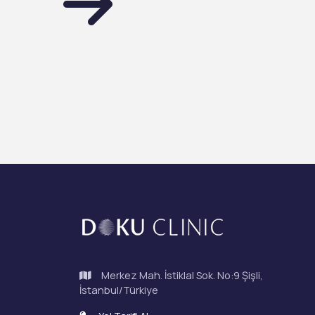
Merkez Mah. İstiklal Sok. No:9 Şişli,
İstanbul/Türkiye