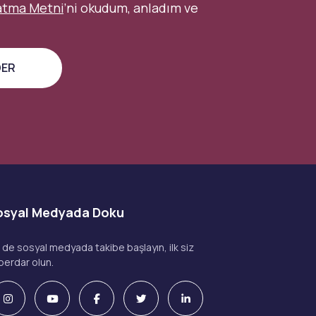
atma Metni
’ni okudum, anladım ve
osyal Medyada Doku
z de sosyal medyada takibe başlayın, ilk siz
berdar olun.