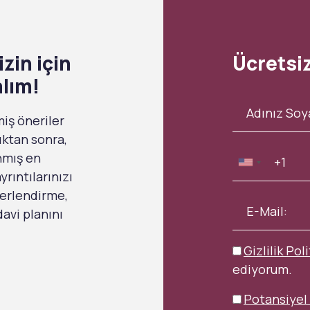
zin için
Ücretsi
alım!
miş öneriler
ıktan sonra,
anmış en
rıntılarınızı
ğerlendirme,
avi planını
Gizlilik Poli
ediyorum.
Potansiyel 