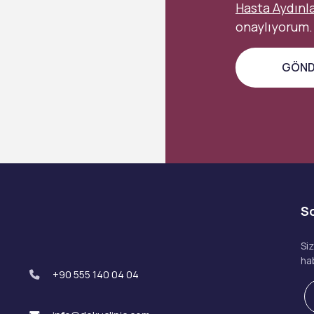
Hasta Aydınl
onaylıyorum.
S
Si
ha
+90 555 140 04 04