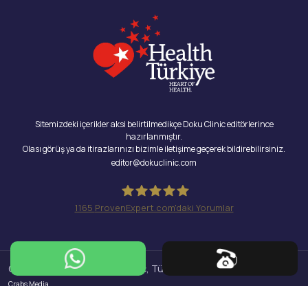
Sitemizdeki içerikler aksi belirtilmedikçe Doku Clinic editörlerince
hazırlanmıştır.
Olası görüş ya da itirazlarınızı bizimle iletişime geçerek bildirebilirsiniz.
editor@dokuclinic.com
1165
ProvenExpert.com'daki Yorumlar
Doku Clinic
Copyright © 2026 Doku Clinic, Tüm Hakları Saklıdır.
Design & SEO :
Crabs Media