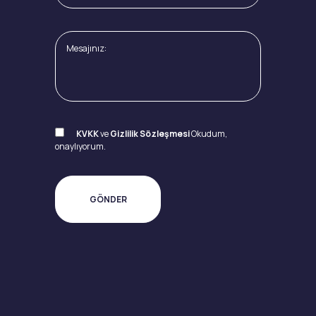
KVKK
ve
Gizlilik Sözleşmesi
Okudum,
onaylıyorum.