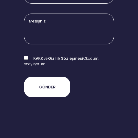
KVKK
ve
Gizlilik Sözleşmesi
Okudum,
onaylıyorum.