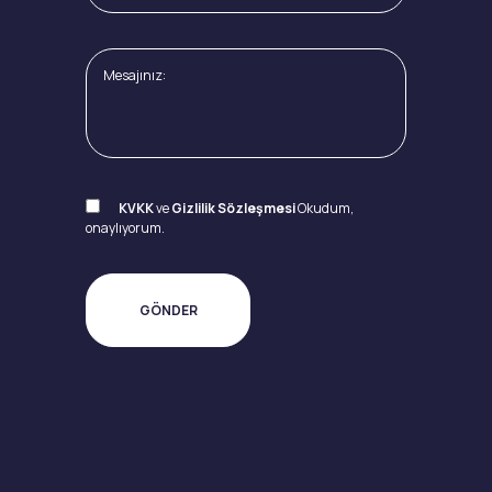
KVKK
ve
Gizlilik Sözleşmesi
Okudum,
onaylıyorum.