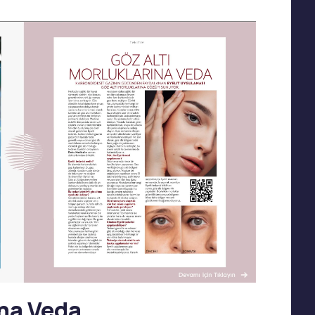
Burun Dolgusu
Gençlik İksiri
Yanak Dolgusu
Leke Tedavisi
Alın Dolgusu
Sivilce – Akne Tedavisi
Göz Altı Işık Dolgusu
Baby Face Ultra
Çene Dolgusu (Jawline)
Kimyasal Peeling
Akıllı Dolgu
Alloblast – Kök Hücre
NanoFat
Tedavisi (Fibroblast)
Cosmelan &
Bölgesel İncelme
Dermamelan
Emtone
Otolog Kök Hücre
Emsculpt
Tedavisi
CoolSculpting – Soğuk
me
OxyGeneo Medikal Cilt
Lipoliz
r
Bakımı
Lipocel – Cool Sonic
El Vitamini
Çatlak Tedavisi
EmFusion
Lenf Drenaj Ödem
Profhilo
Tedavisi
ına Veda