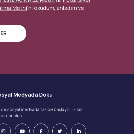
atma Metni
’ni okudum, anladım ve
osyal Medyada Doku
z de sosyal medyada takibe başlayın, ilk siz
berdar olun.