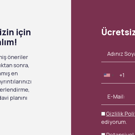
zin için
Ücretsi
alım!
miş öneriler
ıktan sonra,
anmış en
rıntılarınızı
ğerlendirme,
avi planını
Gizlilik Poli
ediyorum.
Potansiyel 