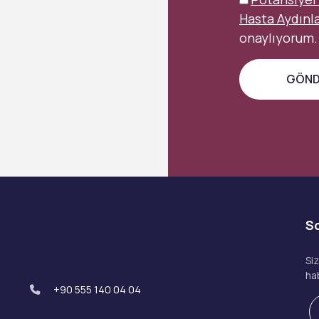
Hasta Aydınl
onaylıyorum.
S
Si
ha
+90 555 140 04 04