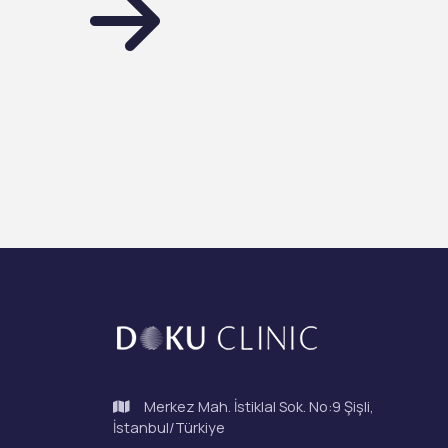
Merkez Mah. İstiklal Sok. No:9 Şişli,
İstanbul/Türkiye