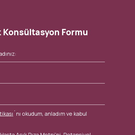
z Konsültasyon Formu
tikası
´nı okudum, anladım ve kabul
Hasta Açık Rıza Metni
’ni,
Potansiyel