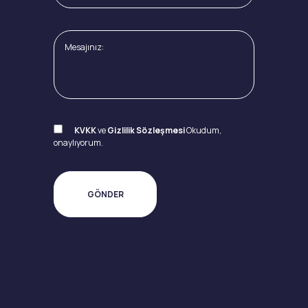
KVKK
ve
Gizlilik Sözleşmesi
Okudum,
onaylıyorum.