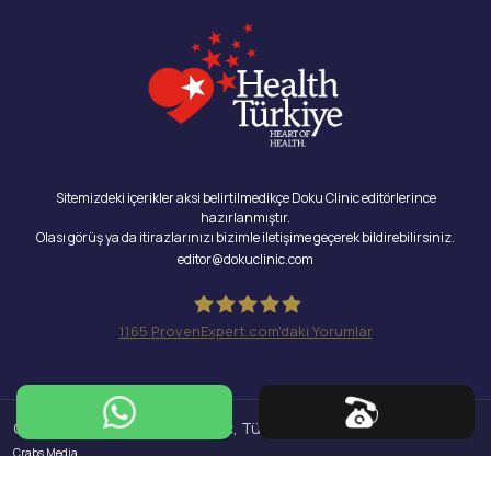
Sitemizdeki içerikler aksi belirtilmedikçe Doku Clinic editörlerince
hazırlanmıştır.
Olası görüş ya da itirazlarınızı bizimle iletişime geçerek bildirebilirsiniz.
editor@dokuclinic.com
1165
ProvenExpert.com'daki Yorumlar
Doku Clinic
Copyright © 2026 Doku Clinic, Tüm Hakları Saklıdır.
Design & SEO :
Crabs Media