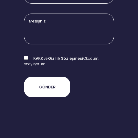
KVKK
ve
Gizlilik Sözleşmesi
Okudum,
onaylıyorum.