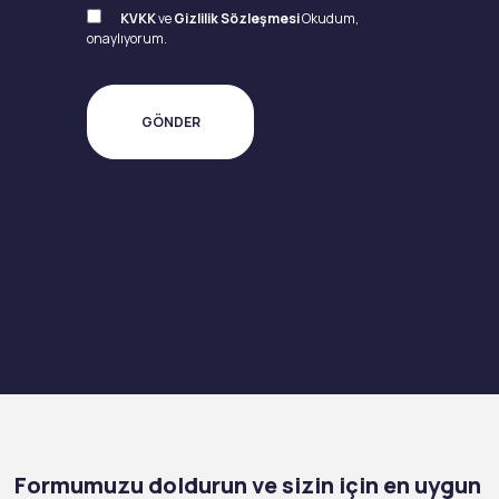
KVKK
ve
Gizlilik Sözleşmesi
Okudum,
onaylıyorum.
Formumuzu doldurun ve sizin için en uygun