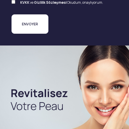
KVKK
ve
Gizlilik Sözleşmesi
Okudum, onaylıyorum.