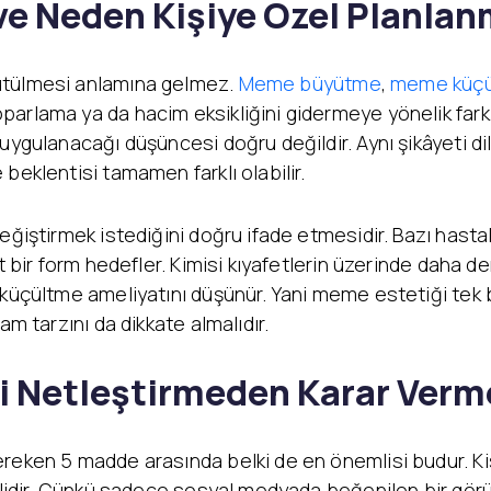
ve Neden Kişiye Özel Planlan
ütülmesi anlamına gelmez.
Meme büyütme
,
meme küç
parlama ya da hacim eksikliğini gidermeye yönelik fark
ygulanacağı düşüncesi doğru değildir. Aynı şikâyeti dile g
beklentisi tamamen farklı olabilir.
değiştirmek istediğini doğru ifade etmesidir. Bazı hast
t bir form hedefler. Kimisi kıyafetlerin üzerinde daha de
küçültme ameliyatını düşünür. Yani meme estetiği tek bi
am tarzını da dikkate almalıdır.
zi Netleştirmeden Karar Verm
ereken 5 madde arasında belki de en önemlisi budur. 
rmelidir. Çünkü sadece sosyal medyada beğenilen bir gö