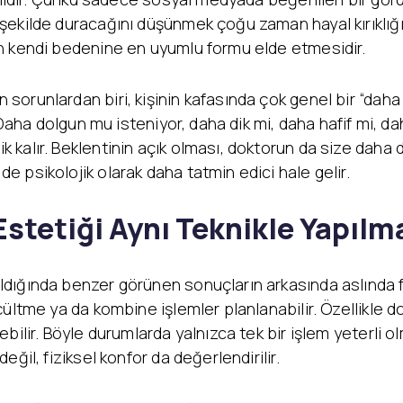
ekilde duracağını düşünmek çoğu zaman hayal kırıklığı
n kendi bedenine en uyumlu formu elde etmesidir.
orunlardan biri, kişinin kafasında çok genel bir “daha
 Daha dolgun mu isteniyor, daha dik mi, daha hafif mi, d
kalır. Beklentinin açık olması, doktorun da size daha d
 psikolojik olarak daha tatmin edici hale gelir.
stetiği Aynı Teknikle Yapılm
ğında benzer görünen sonuçların arkasında aslında farkl
küçültme ya da kombine işlemler planlanabilir. Özelli
bilir. Böyle durumlarda yalnızca tek bir işlem yeterli 
ğil, fiziksel konfor da değerlendirilir.