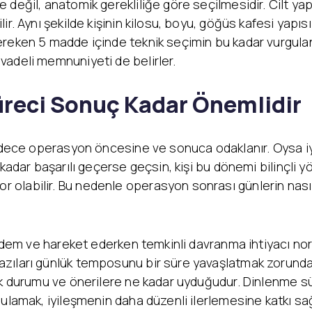
eğil, anatomik gerekliliğe göre seçilmesidir. Cilt yapıs
ir. Aynı şekilde kişinin kilosu, boyu, göğüs kafesi yapıs
ereken 5 madde içinde teknik seçimin bu kadar vurgula
vadeli memnuniyeti de belirler.
üreci Sonuç Kadar Önemlidir
 sadece operasyon öncesine ve sonuca odaklanır. Oysa 
 kadar başarılı geçerse geçsin, kişi bu dönemi bilinçli
olabilir. Bu nedenle operasyon sonrası günlerin nası
 ödem ve hareket ederken temkinli davranma ihtiyacı nor
ıları günlük temposunu bir süre yavaşlatmak zorunda kal
ık durumu ve önerilere ne kadar uyduğudur. Dinlenme sü
gulamak, iyileşmenin daha düzenli ilerlemesine katkı sa