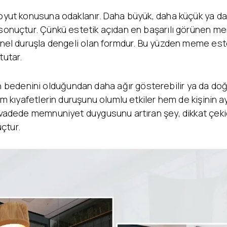
boyut konusuna odaklanır. Daha büyük, daha küçük ya da
 sonuçtur. Çünkü estetik açıdan en başarılı görünen me
genel duruşla dengeli olan formdur. Bu yüzden meme est
tutar.
edenini olduğundan daha ağır gösterebilir ya da doğal
hem kıyafetlerin duruşunu olumlu etkiler hem de kişinin 
n vadede memnuniyet duygusunu artıran şey, dikkat çek
çtur.