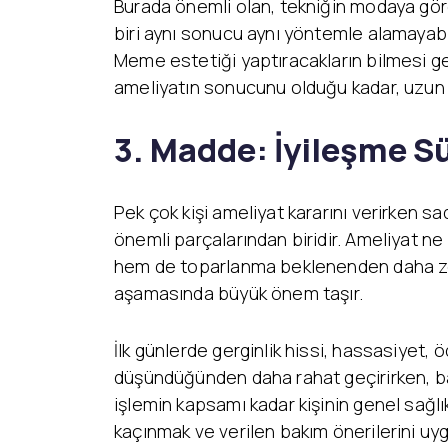
Burada önemli olan, tekniğin modaya göre d
biri aynı sonucu aynı yöntemle alamayabil
Meme estetiği yaptıracakların bilmesi g
ameliyatın sonucunu olduğu kadar, uzun 
3.
Madde: İyileşme S
Pek çok kişi ameliyat kararını verirken
önemli parçalarından biridir. Ameliyat ne
hem de toparlanma beklenenden daha zor 
aşamasında büyük önem taşır.
İlk günlerde gerginlik hissi, hassasiyet,
düşündüğünden daha rahat geçirirken, baz
işlemin kapsamı kadar kişinin genel sağl
kaçınmak ve verilen bakım önerilerini uy