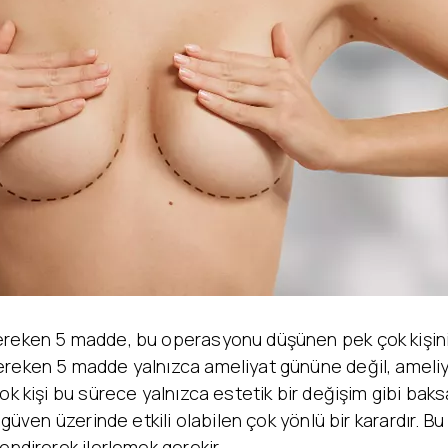
Yanak Dolgusu
Leke Tedavisi
Alın Dolgusu
Sivilce – Akne Tedavisi
Göz Altı Işık Dolgusu
Baby Face Ultra
Çene Dolgusu (Jawline)
Kimyasal Peeling
Akıllı Dolgu
Alloblast – Kök Hücre
NanoFat
Tedavisi (Fibroblast)
Cosmelan &
Bölgesel İncelme
Dermamelan
Emtone
Otolog Kök Hücre
Emsculpt
Tedavisi
CoolSculpting – Soğuk
me
OxyGeneo Medikal Cilt
Lipoliz
r
Bakımı
Lipocel – Cool Sonic
El Vitamini
Çatlak Tedavisi
EmFusion
Lenf Drenaj Ödem
Profhilo
ereken 5 madde, bu operasyonu düşünen pek çok kişinin
Tedavisi
ereken 5 madde yalnızca ameliyat gününe değil, ameliy
çok kişi bu sürece yalnızca estetik bir değişim gibi ba
zgüven üzerinde etkili olabilen çok yönlü bir karardır. B
endirerek ilerlemek gerekir.