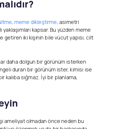
malıdır?
ültme
,
meme dikleştirme
, asimetri
lı yaklaşımları kapsar. Bu yüzden meme
etiren iki kişinin bile vücut yapısı, cilt
alar daha dolgun bir görünüm isterken
ngeli duran bir görünüm ister, kimisi ise
r kalıba sığmaz. İyi bir planlama,
eyin
Kişi ameliyat olmadan önce neden bu
rüntüye özenmek ya da bir başkasında