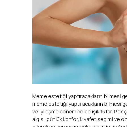
Yüz Estetiği
Yüz – Boyun Germe
Lazer Tedaviler
Göz Kapağı Estetiği
Fotona SP
Kulak Estetiği
Dynamis Nx Line
(Otoplasti)
Fraksiyonel Lazer
Bişektomi
ICON Lazer
Dudak Kaldırma
Lazer Epilasyon
Starwalker Lazer
Burun Estetiği
Red Touch
Rinoplasti
Plexr Lazer
Etnik Rinoplasti
Lazerle Dövme Sil
Septorinoplasti
Lazerle Kılcal Dama
Tip Rinoplasti
Tedavisi
Revizyon Rinoplasti
Femilift: Genital
Gençleşme
Meme estetiği yaptıracakların bilmesi g
meme estetiği yaptıracakların bilmesi g
ve iyileşme dönemine de ışık tutar. Pek 
algısı, günlük konfor, kıyafet seçimi ve ö
bilerek ve süreci gerçekçi şekilde değerl