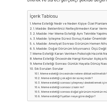
İçerik Tablosu
Meme Estetiği Nedir ve Neden Kişiye Özel Planlan
1. Madde: Beklentinizi Netleştirmeden Karar Verm
2. Madde: Her Meme Estetiği Aynı Teknikle Yapılm
3. Madde: İyileşme Süreci Sonuç Kadar Önemlidir
4. Madde: Ameliyat Sonrası Görünüm Hemen Nihai
5. Madde: Doğal Görünüm İstiyorsanız Ölçü Deği
Meme Estetiği Kararı Verirken Psikolojik Hazırlık 
Meme Estetiği Öncesinde Hangi Konular Açıkça K
Meme Estetiği Sonrası Günlük Hayata Dönüş Nası
Sık Sorulan Sorular
Meme estetiği öncesinde nelere dikkat edilmelidir
Meme estetiği çok ağrılı bir süreç midir?
Meme estetiği sonrası iyileşmeyi desteklemek için 
Meme estetiği sonrası iz kalır mı?
Meme estetiği sonrası doğal görünüm mümkün m
Meme estetiği fiyatları neye göre değişir?