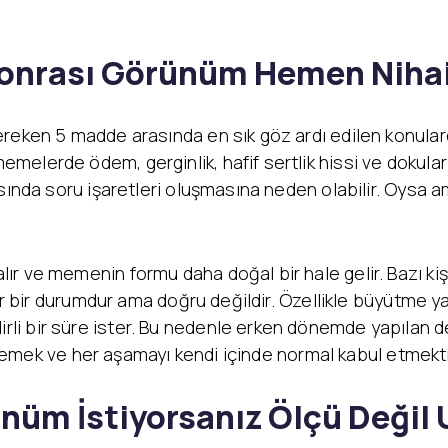
Sonrası Görünüm Hemen Nihai
ereken 5 madde arasında en sık göz ardı edilen konular
lerde ödem, gerginlik, hafif sertlik hissi ve dokuların
sında soru işaretleri oluşmasına neden olabilir. Oysa ame
 ve memenin formu daha doğal bir hale gelir. Bazı kişil
lır bir durumdur ama doğru değildir. Özellikle büyütme y
i bir süre ister. Bu nedenle erken dönemde yapılan d
izlemek ve her aşamayı kendi içinde normal kabul etmekti
nüm İstiyorsanız Ölçü Değil