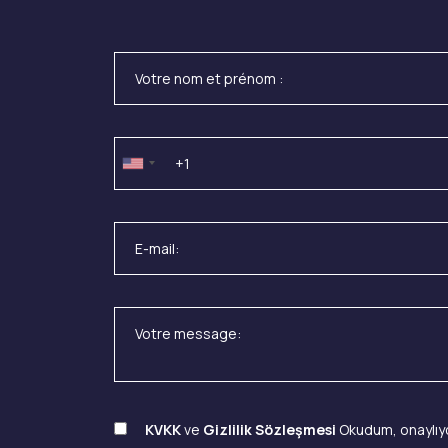
KVKK
ve
Gizlilik Sözleşmesi
Okudum, onaylıy