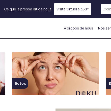
Ce que la presse dit de nous
Visite Virtuelle 360°
À propos de nous
Nos ser
rps
Rajeunissement de la
Remplir les demandes
peau
Comblement des
Botox
Lèvres
Thérapie par Exosomes
e)
Injection dans les joues
Traitement PRP
Injection dans le front
Mésothérapie
Injection de lumière
Injection d’hydratation
le
sous les yeux
Botox
E
ADN de Saumon
sses
Remplissage du
Injections stimulantes
Menton
ins
de collagène
Injection intelligente
Injections anti-âge et
Smart Fill
anti rides du visage