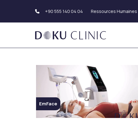
Ressources Humaines
+90 555 140 04 04
Greffe de cheveux
Esthétique du co
Greffe de cheveux
Liposuccion
Greffe de barbe
Abdominoplastie
Greffe de sourcils
(Plastie abdominal
Le lifting des bras
Rhinoplastie
(brachioplastie)
Rhinoplastie
Esthétique génita
EmFace
Rhinoplastie ethnique
Esthétique des fe
Tip Rhinoplastie
Septorhinoplastie
Esthétique des se
Rhinoplastie de révision
Augmentation
mammaire