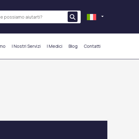
amo
I Nostri Servizi
I Medici
Blog
Contatti
PIÙ PREFERITO