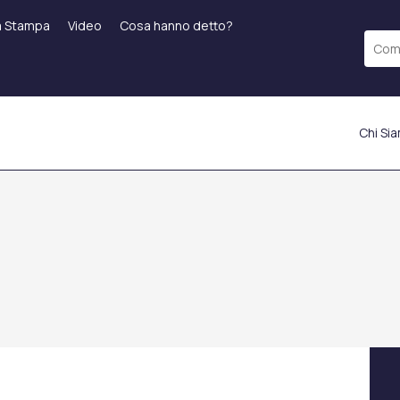
a Stampa
Video
Cosa hanno detto?
Chi Si
po
Trattamenti Laser
Applicazioni Di
Laser Frazionato
Riempimento
Riempimento Labiale
ICON Laser
Filler Delle Guange
a
Epilazione Laser
Filler Della Fronte
Starwalker Laser
Filler Leggeri Sotto Gli
 (BBL)
Red Touch
Occhi
Laser Tattoo Removal
o
Riempimento della
Ringiovanimento Della
Linea della Mascella
o
Pelle
Applicazione Smart Filler