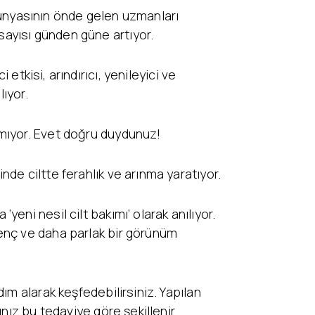
k dünyasının önde gelen uzmanları
 sayısı günden güne artıyor.
 etkisi, arındırıcı, yenileyici ve
lıyor.
amıyor. Evet doğru duydunuz!
de ciltte ferahlık ve arınma yaratıyor.
ni nesil cilt bakımı’ olarak anılıyor.
enç ve daha parlak bir görünüm
ım alarak keşfedebilirsiniz. Yapılan
nız bu tedaviye göre şekillenir.