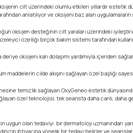
ksijenin cilt üzerindeki olumlu etkileri yıllardır esteti
arafından anlatılıyor ve oksijeni baz alan uygulamaların
oğun oksijen desteğinin cilt yaraları üzerindeki iyileştirici
azeleyici özelliği birçok bakım sistemi tarafından kullanı
deriye oksijeni kan dolaşımı yardımıyla içeriden sağl
 maddelerin cilde akışını sağlayan özel başlığı sayesin
mesine temizlik sağlayan OxyGeneo estetik dünyasında ‘ye
layan özel teknolojisi, tek seansta daha canlı, daha g
çin uygun olan tedaviyi bir dermatoloji uzmanından yard
izin ihtiyacına yönelik bir tedavi belirler ve seansları