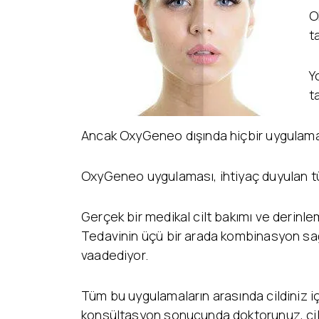
O
t
Y
t
Ancak OxyGeneo dışında hiçbir uygulama 
OxyGeneo uygulaması, ihtiyaç duyulan tüm
Gerçek bir medikal cilt bakımı ve derinle
Tedavinin üçü bir arada kombinasyon sağ
vaadediyor.
Tüm bu uygulamaların arasında cildiniz i
konsültasyon sonucunda doktorunuz, cildin