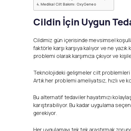
Yüz Estetiği
Medikal Cilt Bakımı: OxyGeneo
Yüz – Boyun Germe
Lazer Tedaviler
Göz Kapağı Estetiği
Fotona SP
Cildin İçin Uygun Ted
Kulak Estetiği
Dynamis Nx Line
(Otoplasti)
Fraksiyonel Lazer
Bişektomi
ICON Lazer
Cildimiz gün içerisinde mevsimsel koşulla
Dudak Kaldırma
Lazer Epilasyon
faktörle karşı karşıya kalıyor ve ne yazık k
Starwalker Lazer
Burun Estetiği
problemi olarak karşımıza çıkıyor ve kişile
Red Touch
Rinoplasti
Plexr Lazer
Etnik Rinoplasti
Lazerle Dövme Sil
Teknolojideki gelişmeler cilt problemler
Septorinoplasti
Lazerle Kılcal Dama
Artık her problemi ameliyatsız, hızlı ve
Tip Rinoplasti
Tedavisi
Revizyon Rinoplasti
Femilift: Genital
Gençleşme
Bu alternatif tedaviler hayatımızı kolay
karıştırabiliyor. Bu kadar uygulama seçen
gerekiyor.
Her uygulamayı tek tek araştırmak zorund