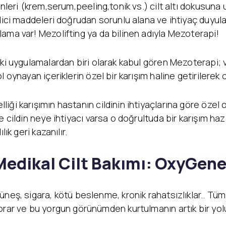
nleri (krem,serum,peeling,tonik vs.) cilt altı dokusuna u
dici maddeleri doğrudan sorunlu alana ve ihtiyaç duyulan
ama var! Mezolifting ya da bilinen adıyla Mezoterapi!
ki uygulamalardan biri olarak kabul gören Mezoterapi; v
 oynayan içeriklerin özel bir karışım haline getirilerek c
ği karışımın hastanın cildinin ihtiyaçlarına göre özel 
e cildin neye ihtiyacı varsa o doğrultuda bir karışım haz
ık geri kazanılır.
Medikal Cilt Bakımı: OxyGen
üneş, sigara, kötü beslenme, kronik rahatsızlıklar.. Tüm
orar ve bu yorgun görünümden kurtulmanın artık bir yol