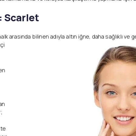
: Scarlet
alk arasında bilinen adıyla altın iğne, daha sağlıklı v
çi
 en
an
;
kte