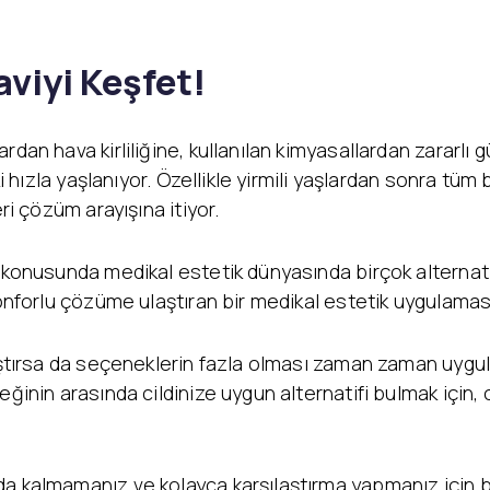
Yanak Dolgusu
Leke Tedavisi
Alın Dolgusu
Sivilce – Akne Tedavisi
Göz Altı Işık Dolgusu
aviyi Keşfet!
Baby Face Ultra
Çene Dolgusu (Jawline)
Kimyasal Peeling
Akıllı Dolgu
Alloblast – Kök Hücre
NanoFat
Tedavisi (Fibroblast)
rdan hava kirliliğine, kullanılan kimyasallardan zararlı 
Cosmelan &
i hızla yaşlanıyor. Özellikle yirmili yaşlardan sonra tüm bu
Bölgesel İncelme
Dermamelan
ri çözüm arayışına itiyor.
Emtone
Otolog Kök Hücre
Emsculpt
Tedavisi
CoolSculpting – Soğuk
me
OxyGeneo Medikal Cilt
i konusunda medikal estetik dünyasında birçok alternat
Lipoliz
r
Bakımı
 konforlu çözüme ulaştıran bir medikal estetik uygulam
Lipocel – Cool Sonic
El Vitamini
Çatlak Tedavisi
EmFusion
Lenf Drenaj Ödem
Profhilo
laştırsa da seçeneklerin fazla olması zaman zaman uygul
Tedavisi
eğinin arasında cildinize uygun alternatifi bulmak için,
a kalmamanız ve kolayca karşılaştırma yapmanız için bu