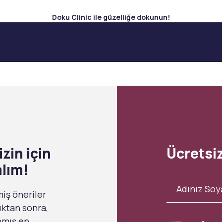
Doku Clinic ile güzelliğe dokunun!
zin için
Ücretsi
alım!
miş öneriler
ıktan sonra,
anmış en