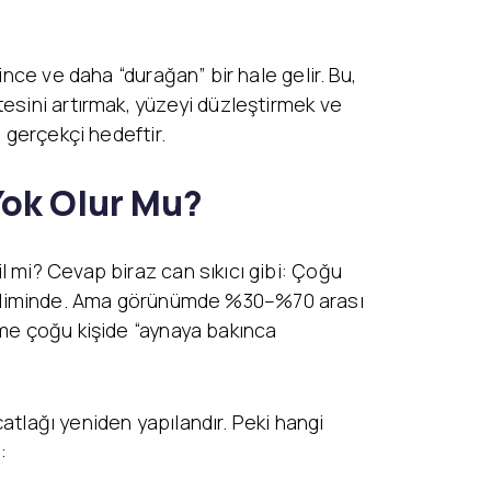
nce ve daha “durağan” bir hale gelir. Bu,
esini artırmak, yüzeyi düzleştirmek ve
 gerçekçi hedeftir.
Yok Olur Mu?
 mi? Cevap biraz can sıkıcı gibi: Çoğu
ma eğiliminde. Ama görünümde %30–%70 arası
şme çoğu kişide “aynaya bakınca
çatlağı yeniden yapılandır. Peki hangi
: