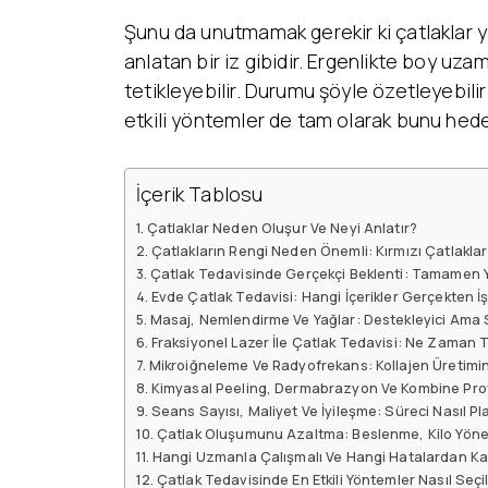
Şunu da unutmamak gerekir ki çatlaklar yal
anlatan bir iz gibidir. Ergenlikte boy uza
tetikleyebilir. Durumu şöyle özetleyebili
etkili yöntemler de tam olarak bunu hede
İçerik Tablosu
Çatlaklar Neden Oluşur Ve Neyi Anlatır?
Çatlakların Rengi Neden Önemli: Kırmızı Çatlakla
Çatlak Tedavisinde Gerçekçi Beklenti: Tamamen 
Evde Çatlak Tedavisi: Hangi İçerikler Gerçekten İ
Masaj, Nemlendirme Ve Yağlar: Destekleyici Ama S
Fraksiyonel Lazer İle Çatlak Tedavisi: Ne Zaman Te
Mikroiğneleme Ve Radyofrekans: Kollajen Üretimin
Kimyasal Peeling, Dermabrazyon Ve Kombine Prot
Seans Sayısı, Maliyet Ve İyileşme: Süreci Nasıl Pl
Çatlak Oluşumunu Azaltma: Beslenme, Kilo Yönet
Hangi Uzmanla Çalışmalı Ve Hangi Hatalardan Ka
Çatlak Tedavisinde En Etkili Yöntemler Nasıl Seçil