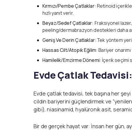
Kırmızı/Pembe Çatlaklar:
Retinoid içerikl
hızlı yanıt verir.
Beyaz/Sedef Çatlaklar:
Fraksiyonel lazer
peeling/dermabrazyon destekleri daha an
Geniş Ve Derin Çatlaklar:
Tek yöntem yerin
Hassas Cilt/Atopik Eğilim:
Bariyer onarımı 
Hamilelik/Emzirme Dönemi:
İçerik seçimi 
Evde Çatlak Tedavisi:
Evde çatlak tedavisi, tek başına her şeyi 
cildin bariyerini güçlendirmek ve “yenilenm
gibi), niasinamid, hyalüronik asit, seram
Bir de gerçek hayat var: İnsan her gün, ay