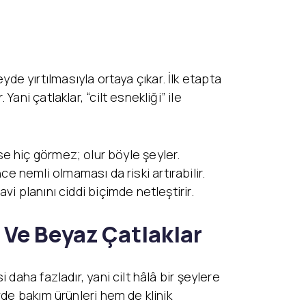
eyde yırtılmasıyla ortaya çıkar. İlk etapta
ni çatlaklar, “cilt esnekliği” ile
eyse hiç görmez; olur böyle şeyler.
nce nemli olmaması da riski artırabilir.
i planını ciddi biçimde netleştirir.
 Ve Beyaz Çatlaklar
daha fazladır, yani cilt hâlâ bir şeylere
de bakım ürünleri hem de klinik