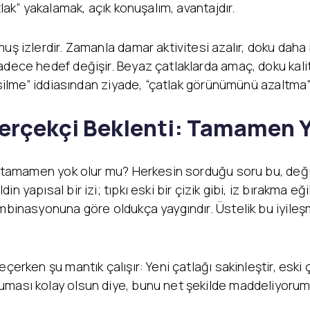
tlak” yakalamak, açık konuşalım, avantajdır.
uş izlerdir. Zamanla damar aktivitesi azalır, doku daha i
adece hedef değişir. Beyaz çatlaklarda amaç, doku kalit
k silme” iddiasından ziyade, “çatlak görünümünü azaltma”
erçekçi Beklenti: Tamamen 
ar tamamen yok olur mu? Herkesin sorduğu soru bu, değil
in yapısal bir izi; tıpkı eski bir çizik gibi, iz bırak
ombinasyonuna göre oldukça yaygındır. Üstelik bu iyile
çerken şu mantık çalışır: Yeni çatlağı sakinleştir, eski 
uması kolay olsun diye, bunu net şekilde maddeliyorum