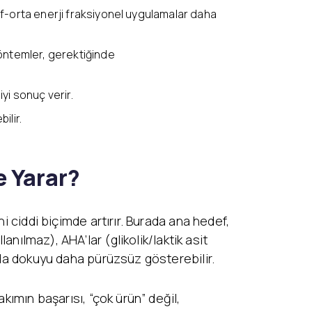
f-orta enerji fraksiyonel uygulamalar daha
yöntemler, gerektiğinde
yi sonuç verir.
ilir.
e Yarar?
i ciddi biçimde artırır. Burada ana hedef,
anılmaz), AHA’lar (glikolik/laktik asit
mda dokuyu daha pürüzsüz gösterebilir.
kımın başarısı, “çok ürün” değil,