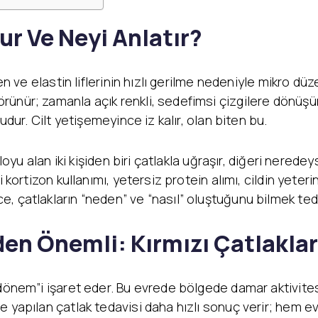
r Ve Neyi Anlatır?
en ve elastin liflerinin hızlı gerilme nedeniyle mikro düz
ür; zamanla açık renkli, sedefimsi çizgilere dönüşür. Ya
udur. Cilt yetişemeyince iz kalır, olan biten bu.
iloyu alan iki kişiden biri çatlakla uğraşır, diğeri nered
 kortizon kullanımı, yetersiz protein alımı, cildin yeteri
 çatlakların “neden” ve “nasıl” oluştuğunu bilmek tedav
en Önemli: Kırmızı Çatlaklar
dönem”i işaret eder. Bu evrede bölgede damar aktivitesi 
 yapılan çatlak tedavisi daha hızlı sonuç verir; hem ev