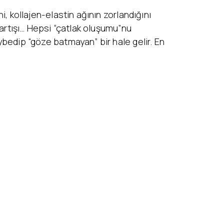
i, kollajen-elastin ağının zorlandığını
m artışı… Hepsi “çatlak oluşumu”nu
aybedip “göze batmayan” bir hale gelir. En