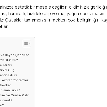
nızca estetik bir mesele değildir; cildin hızla gerildiğin
ması, hamilelik, hızlı kilo alıp verme, yoğun sporla haci
riz: Çatlaklar tamamen silinmekten çok, belirginliğini k
fler.
r Ve Beyaz Çatlaklar
Yok Olur Mu?
şe Yarar?
ınırlı Güç
rcih Edilir?
i Artıran Yöntemler
okoller
anlamalısınız?
imi Ve Günlük Rutin
çınmalı?
ir?