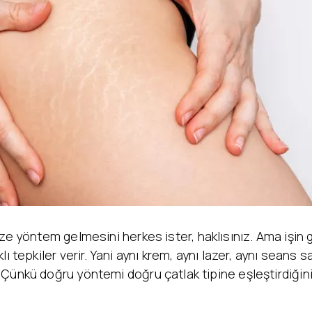
Yanak Dolgusu
Leke Tedavisi
Alın Dolgusu
Sivilce – Akne Tedavisi
Göz Altı Işık Dolgusu
Baby Face Ultra
Çene Dolgusu (Jawline)
Kimyasal Peeling
Akıllı Dolgu
Alloblast – Kök Hücre
NanoFat
Tedavisi (Fibroblast)
Cosmelan &
Bölgesel İncelme
Dermamelan
Emtone
Otolog Kök Hücre
Emsculpt
Tedavisi
CoolSculpting – Soğuk
me
OxyGeneo Medikal Cilt
Lipoliz
r
Bakımı
Lipocel – Cool Sonic
El Vitamini
Çatlak Tedavisi
EmFusion
Lenf Drenaj Ödem
Profhilo
e yöntem gelmesini herkes ister, haklısınız. Ama işin g
Tedavisi
lı tepkiler verir. Yani aynı krem, aynı lazer, aynı sean
Çünkü doğru yöntemi doğru çatlak tipine eşleştirdiğin