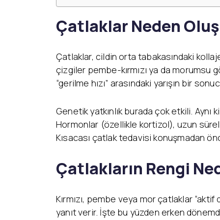
Çatlaklar Neden Oluşu
Çatlaklar, cildin orta tabakasındaki kollaj
çizgiler pembe-kırmızı ya da morumsu görün
“gerilme hızı” arasındaki yarışın bir sonuc
Genetik yatkınlık burada çok etkili. Aynı k
Hormonlar (özellikle kortizol), uzun süreli
Kısacası çatlak tedavisi konuşmadan önce,
Çatlakların Rengi Ned
Kırmızı, pembe veya mor çatlaklar “aktif 
yanıt verir. İşte bu yüzden erken dönemde