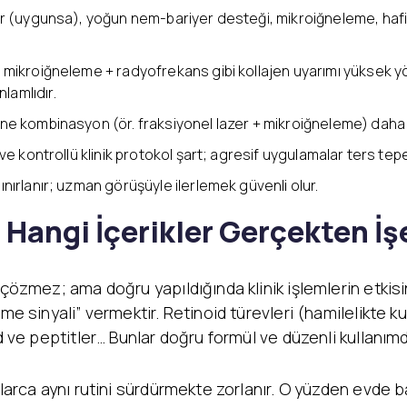
er (uygunsa), yoğun nem-bariyer desteği, mikroiğneleme, hafi
, mikroiğneleme + radyofrekans gibi kollajen uyarımı yüksek 
lamlıdır.
e kombinasyon (ör. fraksiyonel lazer + mikroiğneleme) daha i
ve kontrollü klinik protokol şart; agresif uygulamalar ters tepeb
sınırlanır; uzman görüşüyle ilerlemek güvenli olur.
 Hangi İçerikler Gerçekten İş
çözmez; ama doğru yapıldığında klinik işlemlerin etkisin
e sinyali” vermektir. Retinoid türevleri (hamilelikte kull
id ve peptitler… Bunlar doğru formül ve düzenli kullanı
larca aynı rutini sürdürmekte zorlanır. O yüzden evde ba