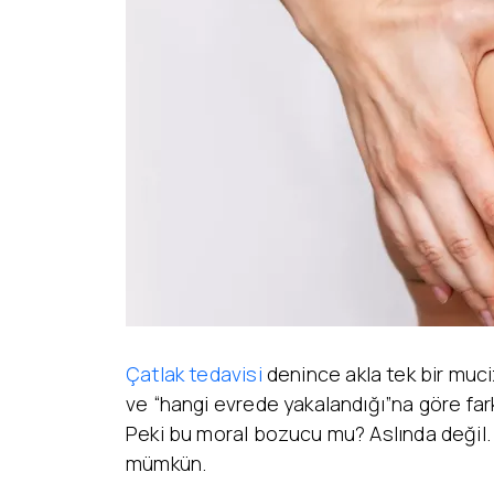
Yüz Estetiği
Yüz – Boyun Germe
Lazer Tedaviler
Göz Kapağı Estetiği
Fotona SP
Kulak Estetiği
Dynamis Nx Line
(Otoplasti)
Fraksiyonel Lazer
Bişektomi
ICON Lazer
Dudak Kaldırma
Lazer Epilasyon
Starwalker Lazer
Burun Estetiği
Red Touch
Rinoplasti
Plexr Lazer
Etnik Rinoplasti
Lazerle Dövme Sil
Septorinoplasti
Lazerle Kılcal Dama
Tip Rinoplasti
Tedavisi
Revizyon Rinoplasti
Femilift: Genital
Gençleşme
Çatlak tedavisi
denince akla tek bir muciz
ve “hangi evrede yakalandığı”na göre fark
Peki bu moral bozucu mu? Aslında değil. 
mümkün.