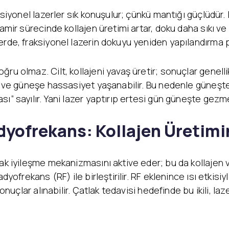
ksiyonel lazerler sık konuşulur; çünkü mantığı güçlüdür. 
amir sürecinde kollajen üretimi artar, doku daha sıkı ve
rde, fraksiyonel lazerin dokuyu yeniden yapılandırma po
u olmaz. Cilt, kollajeni yavaş üretir; sonuçlar genellikl
nma ve güneşe hassasiyet yaşanabilir. Bu nedenle güne
” sayılır. Yani lazer yaptırıp ertesi gün güneşte gezmek
yofrekans: Kollajen Üretimin
ak iyileşme mekanizmasını aktive eder; bu da kollajen ve
dyofrekans (RF) ile birleştirilir. RF eklenince ısı etkisiy
sonuçlar alınabilir. Çatlak tedavisi hedefinde bu ikili, l