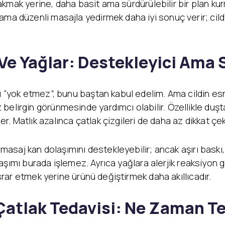
ırakmak yerine, daha basit ama sürdürülebilir bir plan ku
ma düzenli masajla yedirmek daha iyi sonuç verir; cildi
e Yağlar: Destekleyici Ama S
ı “yok etmez”; bunu baştan kabul edelim. Ama cildin esn
belirgin görünmesinde yardımcı olabilir. Özellikle duş
. Matlık azalınca çatlak çizgileri de daha az dikkat çeke
ü masaj kan dolaşımını destekleyebilir; ancak aşırı baskı
yaklaşımı burada işlemez. Ayrıca yağlara alerjik reaksiyo
 ısrar etmek yerine ürünü değiştirmek daha akıllıcadır.
 Çatlak Tedavisi: Ne Zaman Te