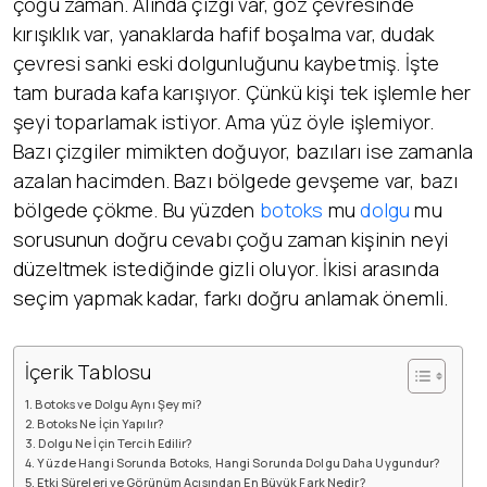
çoğu zaman. Alında çizgi var, göz çevresinde
kırışıklık var, yanaklarda hafif boşalma var, dudak
çevresi sanki eski dolgunluğunu kaybetmiş. İşte
tam burada kafa karışıyor. Çünkü kişi tek işlemle her
şeyi toparlamak istiyor. Ama yüz öyle işlemiyor.
Bazı çizgiler mimikten doğuyor, bazıları ise zamanla
azalan hacimden. Bazı bölgede gevşeme var, bazı
bölgede çökme. Bu yüzden
botoks
mu
dolgu
mu
sorusunun doğru cevabı çoğu zaman kişinin neyi
düzeltmek istediğinde gizli oluyor. İkisi arasında
seçim yapmak kadar, farkı doğru anlamak önemli.
İçerik Tablosu
Botoks ve Dolgu Aynı Şey mi?
Botoks Ne İçin Yapılır?
Dolgu Ne İçin Tercih Edilir?
Yüzde Hangi Sorunda Botoks, Hangi Sorunda Dolgu Daha Uygundur?
Etki Süreleri ve Görünüm Açısından En Büyük Fark Nedir?