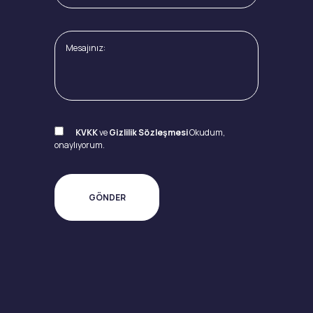
KVKK
ve
Gizlilik Sözleşmesi
Okudum,
onaylıyorum.