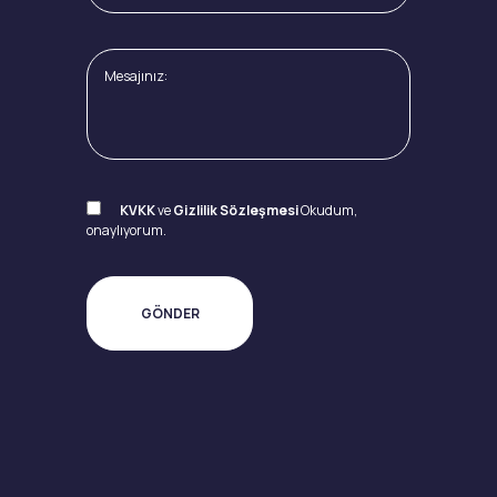
KVKK
ve
Gizlilik Sözleşmesi
Okudum,
onaylıyorum.