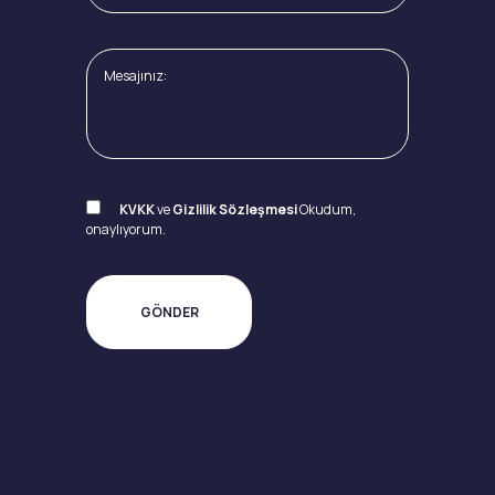
KVKK
ve
Gizlilik Sözleşmesi
Okudum,
onaylıyorum.