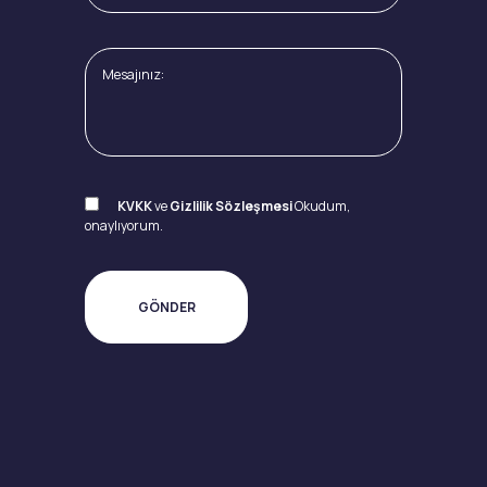
KVKK
ve
Gizlilik Sözleşmesi
Okudum,
onaylıyorum.